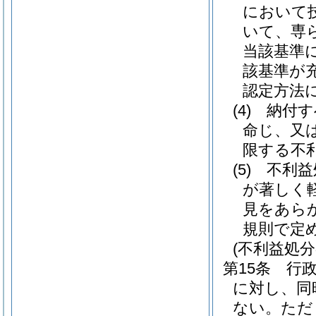
において
いて、専
当該基準
該基準が
認定方法
(4)
納付す
命じ、又
限する不
(5)
不利益
が著しく
見をあら
規則で定
(不利益処
第15条
行
に対し、同
ない。
ただ