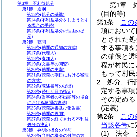
第3章
不利益処分
第1章
第1節
通則
(目的等)
第13条
(処分の基準)
第14条
(不利益処分をしようとす
第1条
この
る場合の手続)
項において
第15条
(不利益処分の理由の提
示)
とされた処
第2節
聴聞
する事項を
第16条
(聴聞の通知の方式)
第17条
(代理人)
の確保と透
第18条
(参加人)
程が村民に
第19条
(文書等の閲覧)
第20条
(聴聞の主宰)
もって村民
第21条
(聴聞の期日における審理
の方式)
2
処分、行
第22条
(陳述書等の提出)
定する事項
第23条
(続行期日の指定)
第24条
(当事者の不出頭等の場合
その定める
における聴聞の終結)
(定義)
第25条
(聴聞調書及び報告書)
第26条
(聴聞の再開)
第2条
この
第27条
(聴聞を経てされる不利益
当該各号
に
処分の決定)
第3節
弁明の機会の付与
(1)
法令 
第28条
(弁明の機会の付与の方