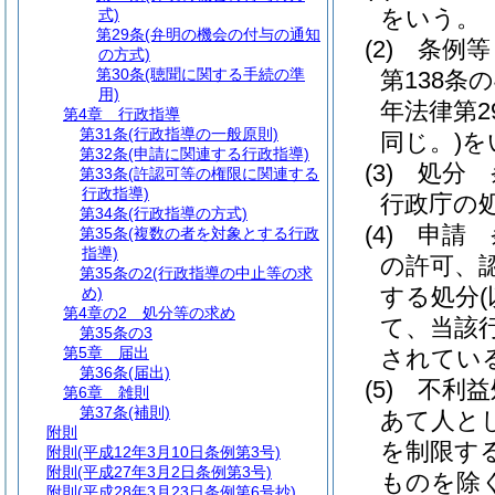
をいう。
式)
第29条
(弁明の機会の付与の通知
(2)
条例等
の方式)
第30条
(聴聞に関する手続の準
第138条
用)
年法律第29
第4章
行政指導
第31条
(行政指導の一般原則)
同じ。)
を
第32条
(申請に関連する行政指導)
(3)
処分 
第33条
(許認可等の権限に関連する
行政指導)
行政庁の
第34条
(行政指導の方式)
(4)
申請 
第35条
(複数の者を対象とする行政
指導)
の許可、
第35条の2
(行政指導の中止等の求
する処分
め)
第4章の2
処分等の求め
て、当該
第35条の3
第5章
届出
されてい
第36条
(届出)
(5)
不利益
第6章
雑則
第37条
(補則)
あて人と
附則
を制限す
附則
(平成12年3月10日条例第3号)
附則
(平成27年3月2日条例第3号)
ものを除
附則
(平成28年3月23日条例第6号抄)