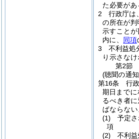
た必要があ
2
行政庁は
の所在が判
示すことが
内に、
同項
3
不利益処
り示さなけ
第2節
(聴聞の通知
第16条
行
期日までに
るべき者に
ばならない
(1)
予定さ
項
(2)
不利益