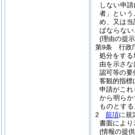
しない申請
者」という
め、又は当
ばならない
(理由の提示
第9条
行政
処分をする
由を示さな
認可等の要
客観的指標
申請がこれ
から明らか
ものとする
2
前項
に規
書面により
(情報の提供