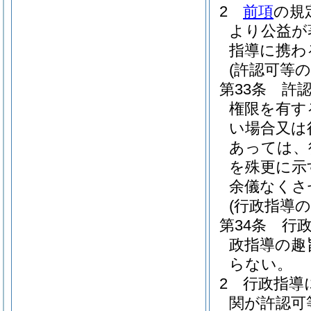
2
前項
の規
より公益が
指導に携わ
(許認可等
第33条
許
権限を有す
い場合又は
あっては、
を殊更に示
余儀なくさ
(行政指導の
第34条
行
政指導の趣
らない。
2
行政指導
関が許認可