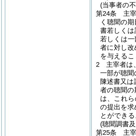
(当事者の
第24条
主
く聴聞の期
書若しくは
若しくは一
者に対し改
を与えるこ
2
主宰者は
一部が聴聞
陳述書又は
者の聴聞の
は、これら
の提出を求
とができる
(聴聞調書及
第25条
主