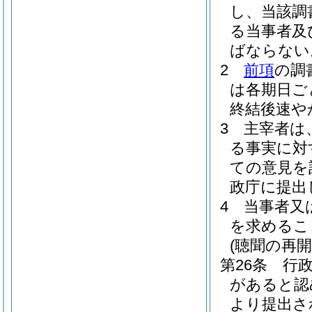
し、当該調
る当事者及
ばならない
2
前項
の調
は各期日ご
終結後速や
3
主宰者は
る事実に対
ての意見を
政庁に提出
4
当事者又
を求めるこ
(聴聞の再開
第26条
行
があると認
より提出さ