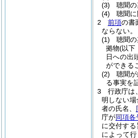
(3)
聴聞の
(4)
聴聞に
2
前項
の書
ならない。
(1)
聴聞の
拠物
(以
日への出
ができる
(2)
聴聞が
る事実を
3
行政庁は
明しない場
者の氏名、
庁が
同項各
に交付する
によって行