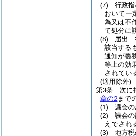
(7)
行政指
おいて一
為又は不
て処分に
(8)
届出 
該当する
通知が義
等上の効
されてい
(適用除外)
第3条
次に
章の2
まで
(1)
議会の
(2)
議会の
えでされ
(3)
地方税