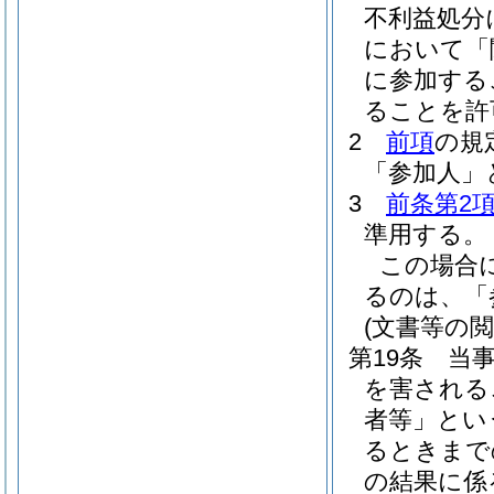
不利益処分
において「
に参加する
ることを許
2
前項
の規
「参加人」
3
前条第2
準用する。
この場合
るのは、「
(文書等の閲
第19条
当
を害される
者等」とい
るときまで
の結果に係