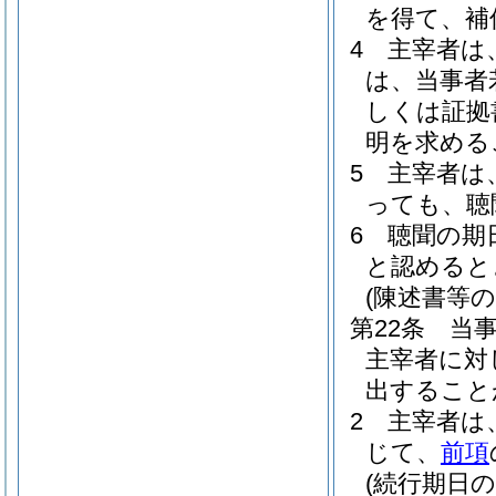
を得て、補
4
主宰者は
は、当事者
しくは証拠
明を求める
5
主宰者は
っても、聴
6
聴聞の期
と認めると
(陳述書等の
第22条
当
主宰者に対
出すること
2
主宰者は
じて、
前項
(続行期日の