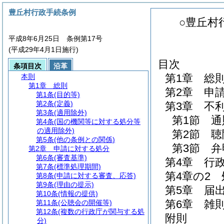
豊丘村行政手続条例
○豊丘村
平成8年6月25日 条例第17号
(平成29年4月1日施行)
目次
条項目次
沿革
第1章
総
本則
第1章
総則
第2章
申
第1条
(目的等)
第2条
(定義)
第3章
不
第3条
(適用除外)
第1節
通
第4条
(国の機関等に対する処分等
の適用除外)
第2節
聴
第5条
(他の条例との関係)
第3節
弁
第2章
申請に対する処分
第6条
(審査基準)
第4章
行
第7条
(標準処理期間)
第4章の2
第8条
(申請に対する審査、応答)
第9条
(理由の提示)
第5章
届
第10条
(情報の提供)
第6章
雑
第11条
(公聴会の開催等)
第12条
(複数の行政庁が関与する処
附則
分)