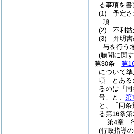
る事項を書
(1)
予定さ
項
(2)
不利益
(3)
弁明書
与を行う
(聴聞に関
第30条
第1
について準
項」とある
るのは「同
号」と、
第
と、「同条
る第16条
第4章
(行政指導の