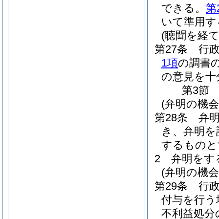
できる。
第
いて準用す
(聴聞を経
第27条
行
1項
の調書
の意見を十
第3節
(弁明の機
第28条
弁
き、弁明を
するものと
2
弁明をす
(弁明の機
第29条
行
付与を行う
不利益処分