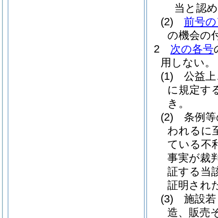
当と認
(2)
前号の
の機会の
2
次の各号
用しない。
(1)
公益上
に規定す
き。
(2)
条例等
われるに
ている不
事実が裁
証する当
証明され
(3)
施設若
造、販売