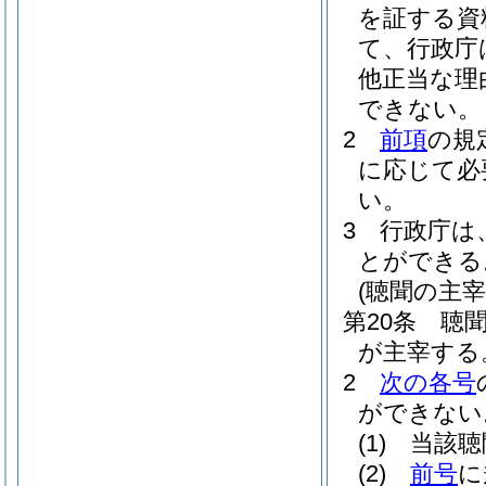
を証する資
て、行政庁
他正当な理
できない。
2
前項
の規
に応じて必
い。
3
行政庁は
とができる
(聴聞の主宰
第20条
聴
が主宰する
2
次の各号
ができない
(1)
当該聴
(2)
前号
に