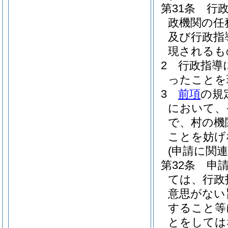
第31条
行
政機関の任
及び行政指
現されるも
2
行政指導
ったことを
3
前項
の規
において、
で、村の機
ことを妨げ
(申請に関
第32条
申
ては、行政
意思がない
すること等
とをしては