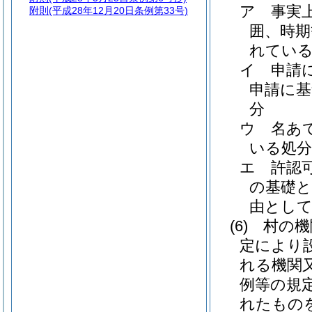
ア
事実
附則
(平成28年12月20日条例第33号)
囲、時
れてい
イ
申請
申請に
分
ウ
名あ
いる処分
エ
許認
の基礎
由とし
(6)
村の機
定により
れる機関
例等の規
れたもの