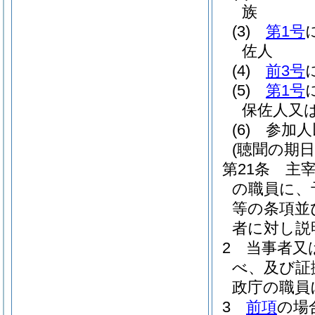
族
(3)
第1号
佐人
(4)
前3号
(5)
第1号
保佐人又
(6)
参加人
(聴聞の期
第21条
主
の職員に、
等の条項並
者に対し説
2
当事者又
べ、及び証
政庁の職員
3
前項
の場