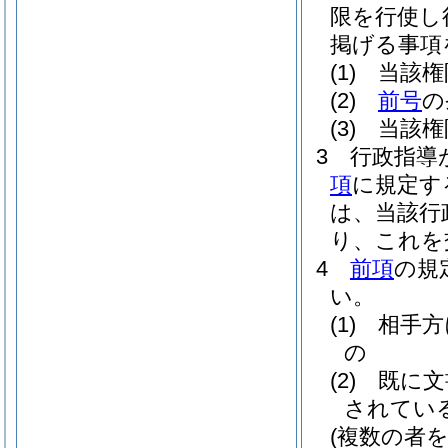
限を行使し
掲げる事項
(1)
当該権
(2)
前号
の
(3)
当該権
3
行政指導
項
に規定す
は、当該行
り、これを
4
前項
の規
い。
(1)
相手方
の
(2)
既に文
されてい
(複数の者