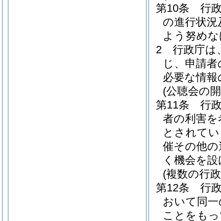
第10条
行
の進行状況
よう努めな
2
行政庁は
じ、申請者
必要な情報
(公聴会の開
第11条
行
者の利害を
とされてい
催その他の
く機会を設
(複数の行
第12条
行
おいて同一
ことをもっ