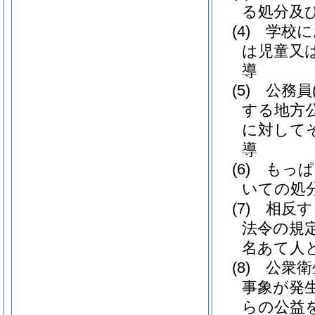
る処分及
(4)
学校に
は児童又
導
(5)
公務員
する地方
に対して
導
(6)
もっぱ
いての処
(7)
相反す
法令の規
名あて人
(8)
公衆衛
事象が発
らの公益