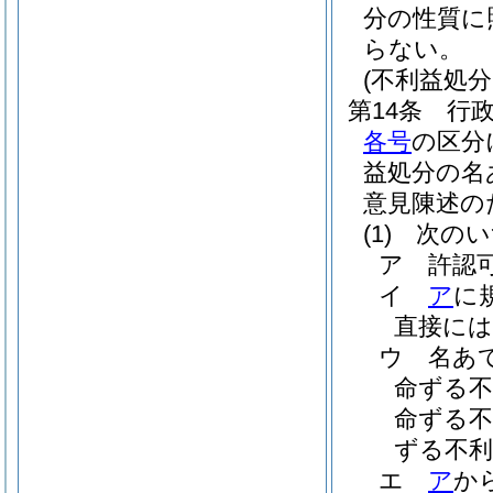
分の性質に
らない。
(不利益処
第14条
行
各号
の区分
益処分の名
意見陳述の
(1)
次のい
ア
許認
イ
ア
に
直接に
ウ
名あ
命ずる不
命ずる不
ずる不
エ
ア
か