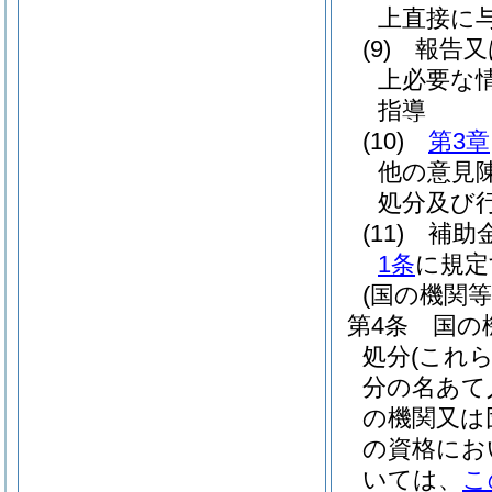
上直接に
(9)
報告又
上必要な
指導
(10)
第3章
他の意見
処分及び
(11)
補助
1条
に規定
(国の機関
第4条
国の
処分
(これ
分の名あて
の機関又は
の資格にお
いては、
こ