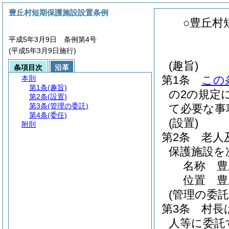
豊丘村短期保護施設設置条例
○豊丘村
平成5年3月9日 条例第4号
(平成5年3月9日施行)
(趣旨)
条項目次
沿革
第1条
この
本則
第1条
(趣旨)
の2の規定
第2条
(設置)
第3条
(管理の委託)
て必要な事
第4条
(委任)
(設置)
附則
第2条
老人
保護施設を
名称 豊
位置 豊
(管理の委託
第3条
村長
人等に委託