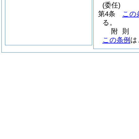
(委任)
第4条
この
る。
附
則
この条例
は