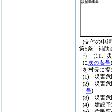
設補助事業
(交付の申請
第5条
補助
う。)
は、
に
次の各号
を村長に提
(1)
災害危
(2)
災害危
号
)
(3)
災害危
(4)
建設予
(5)
住民票