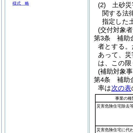
様式
略
(2)
土砂災
関する法
指定した
(交付対象者
第3条
補助
者とする。
あって、災
は、この限
(補助対象
第4条
補助
率は
次の表
事業の種
災害危険住宅除去
災害危険住宅に代