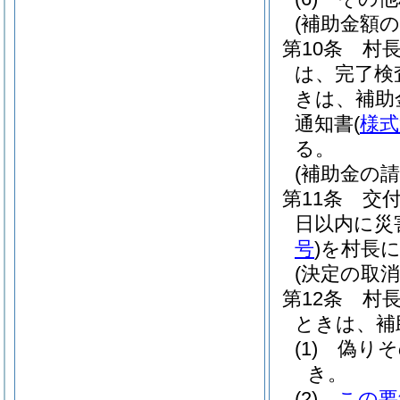
(補助金額の
第10条
村
は、完了検
きは、補助
通知書
(
様式
る。
(補助金の請
第11条
交
日以内に災
号
)
を村長
(決定の取消
第12条
村
ときは、補
(1)
偽りそ
き。
(2)
この要