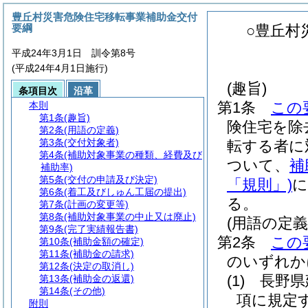
豊丘村災害危険住宅移転事業補助金交付
要綱
○豊丘村
平成24年3月1日 訓令第8号
(平成24年4月1日施行)
(趣旨)
条項目次
沿革
第1条
この
本則
第1条
(趣旨)
険住宅を除
第2条
(用語の定義)
第3条
(交付対象者)
転する者に
第4条
(補助対象事業の種類、経費及び
ついて、
補
補助率)
第5条
(交付の申請及び決定)
「規則」)
に
第6条
(着工及びしゅん工届の提出)
る。
第7条
(計画の変更等)
第8条
(補助対象事業の中止又は廃止)
(用語の定義
第9条
(完了実績報告書)
第2条
この
第10条
(補助金額の確定)
第11条
(補助金の請求)
のいずれか
第12条
(決定の取消し)
(1)
長野県
第13条
(補助金の返還)
第14条
(その他)
項に規定
附則