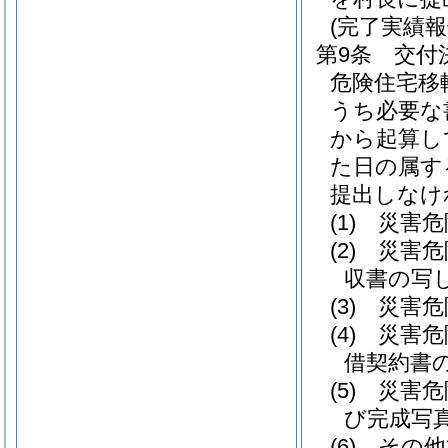
(完了実績報
第9条
交付
危険住宅移
うち必要な
から起算し
た日の属す
提出しなけ
(1)
災害危
(2)
災害危
収書の写
(3)
災害危
(4)
災害危
借契約書
(5)
災害危
び完成写
(6)
その他