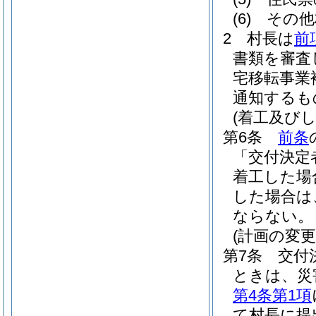
(6)
その他
2
村長は
前
書類を審査
宅移転事業
通知するも
(着工及び
第6条
前条
「交付決定
着工した場
した場合は
ならない。
(計画の変更
第7条
交付
ときは、災
第4条第1項
て村長に提