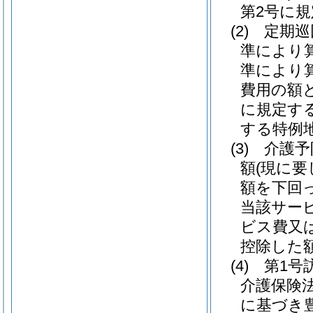
第2号に
(2)
定期巡
準により
準により
費用の額と
に規定す
する特例
(3)
介護予
額
(現に
額を下回
当該サー
ビス費又
控除した
(4)
第1号
介護保険
に基づき