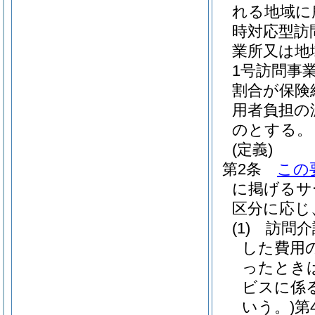
れる地域に
時対応型訪
業所又は地
1号訪問事
割合が保険
用者負担の
のとする。
(定義)
第2条
この
に掲げるサ
区分に応じ
(1)
訪問介
した費用
ったとき
ビスに係
いう。)
第