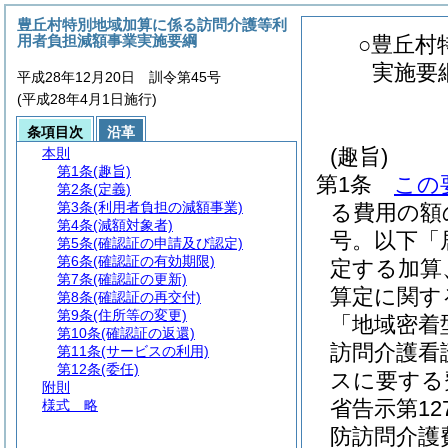
豊丘村特別地域加算に係る訪問介護等利
用者負担減額事業実施要綱
○豊丘村
実施要
平成28年12月20日 訓令第45号
(平成28年4月1日施行)
条項目次
沿革
(趣旨)
本則
第1条
(趣旨)
第1条
この
第2条
(定義)
第3条
(利用者負担の減額事業)
る費用の額
第4条
(減額対象者)
号。以下「
第5条
(確認証の申請及び認定)
第6条
(確認証の有効期限)
定する加算
第7条
(確認証の更新)
算定に関す
第8条
(確認証の再交付)
第9条
(住所等の変更)
「地域密着
第10条
(確認証の返還)
訪問介護看
第11条
(サービスの利用)
第12条
(委任)
スに要する
附則
省告示第1
様式
略
防訪問介護