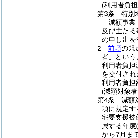
(利用者負担
第3条
特別
「減額事業
及び主たる
の申し出を
2
前項
の規
者」という
利用者負担
を交付され
利用者負担
(減額対象者
第4条
減額
項に規定す
宅要支援被
属する年度
から7月ま