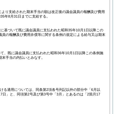
定により支給された期末手当の額は改正後の議会議員の報酬及び費用
5年8月31日までに支給する。
基づいて既に議会議員に支払われた昭和35年10月1日以降この
議員の報酬及び費用弁償等に関する条例の規定による給与又は期末
、既に議会議員に支払われた昭和36年10月1日以降この条例施
期末手当の内払いとみなす。
おける適用については、同条第2項各号列記以外の部分中「6月以
7日」と、同項第2号及び第3号中「3月」とあるのは「2箇月17