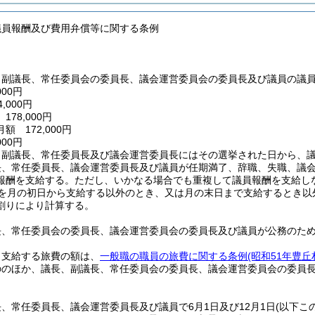
議員報酬及び費用弁償等に関する条例
、副議長、常任委員会の委員長、議会運営委員会の委員長及び議員の議
00円
,000円
78,000円
 172,000円
00円
、副議長、常任委員長及び議会運営委員長にはその選挙された日から、
長、常任委員長、議会運営委員長及び議員が任期満了、辞職、失職、議
報酬を支給する。
ただし、いかなる場合でも重複して議員報酬を支給し
を月の初日から支給する以外のとき、又は月の末日まで支給するとき以
割りにより計算する。
長、常任委員会の委員長、議会運営委員会の委員長及び議員が公務のた
り支給する旅費の額は、
一般職の職員の旅費に関する条例
(昭和51年豊丘
ののほか、議長、副議長、常任委員会の委員長、議会運営委員会の委員
、常任委員長、議会運営委員長及び議員で6月1日及び12月1日
(以下こ