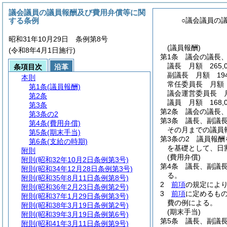
議会議員の議員報酬及び費用弁償等に関
する条例
○議会議員の
昭和31年10月29日 条例第8号
(議員報酬)
(令和8年4月1日施行)
第1条
議会の議長
議長 月額 265,0
条項目次
沿革
副議長 月額 194
本則
常任委員長 月額 1
第1条
(議員報酬)
議会運営委員長 月額
第2条
議員 月額 168,0
第3条
第2条
議会の議長
第3条の2
第3条
議長、副議
第4条
(費用弁償)
その月までの議員
第5条
(期末手当)
第3条の2
議員報酬
第6条
(支給の時期)
を基礎として、日
附則
(費用弁償)
附則
(昭和32年10月2日条例第3号)
第4条
議長、副議
附則
(昭和34年12月28日条例第3号)
る。
附則
(昭和35年8月11日条例第8号)
2
前項
の規定によ
附則
(昭和36年2月23日条例第2号)
3
前項
に定めるも
附則
(昭和37年1月29日条例第3号)
費の例による。
附則
(昭和38年3月19日条例第2号)
(期末手当)
附則
(昭和39年3月19日条例第6号)
第5条
議長、副議長
附則
(昭和41年3月11日条例第9号)