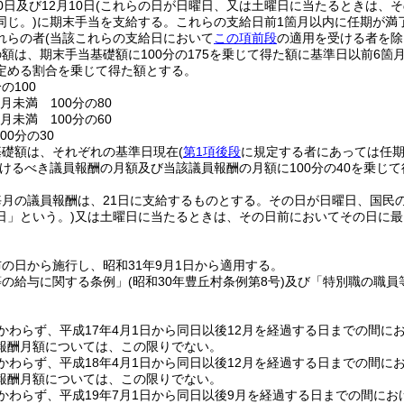
日及び12月10日
(これらの日が日曜日、又は土曜日に当たるときは、
同じ。)
に期末手当を支給する。
これらの支給日前1箇月以内に任期が満
れらの者
(当該これらの支給日において
この項前段
の適用を受ける者を除
額は、期末手当基礎額に100分の175を乗じて得た額に基準日以前6
定める割合を乗じて得た額とする。
の100
月未満 100分の80
月未満 100分の60
00分の30
基礎額は、それぞれの基準日現在
(
第1項後段
に規定する者にあっては任
けるべき議員報酬の月額及び当該議員報酬の月額に100分の40を乗じ
月の議員報酬は、21日に支給するものとする。
その日が日曜日、国民
日」という。)
又は土曜日に当たるときは、その日前においてその日に最
の日から施行し、昭和31年9月1日から適用する。
等の給与に関する条例」
(昭和30年豊丘村条例第8号)
及び「特別職の職員
かわらず、平成17年4月1日から同日以後12月を経過する日までの間に
報酬月額については、この限りでない。
かわらず、平成18年4月1日から同日以後12月を経過する日までの間に
報酬月額については、この限りでない。
かわらず、平成19年7月1日から同日以後9月を経過する日までの間にお