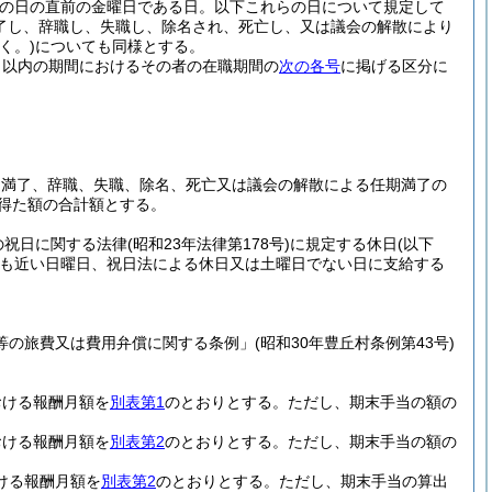
その日の直前の金曜日である日。以下これらの日について規定して
了し、辞職し、失職し、除名され、死亡し、又は議会の解散により
く。)
についても同様とする。
箇月以内の期間におけるその者の在職期間の
次の各号
に掲げる区分に
期満了、辞職、失職、除名、死亡又は議会の解散による任期満了の
て得た額の合計額とする。
の祝日に関する法律
(昭和23年法律第178号)
に規定する休日
(以下
も近い日曜日、祝日法による休日又は土曜日でない日に支給する
等の旅費又は費用弁償に関する条例」
(昭和30年豊丘村条例第43号)
おける報酬月額を
別表第1
のとおりとする。
ただし、期末手当の額の
おける報酬月額を
別表第2
のとおりとする。
ただし、期末手当の額の
ける報酬月額を
別表第2
のとおりとする。
ただし、期末手当の算出