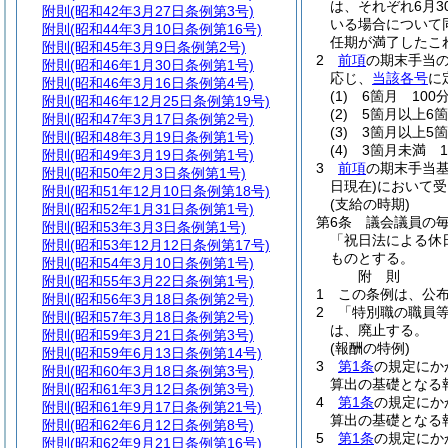
は、それぞれ6月30
附則
(昭和42年3月27日条例第3号)
いる場合について
附則
(昭和44年3月10日条例第16号)
任期が満了したこ
附則
(昭和45年3月9日条例第2号)
2
前項
の期末手当の
附則
(昭和46年1月30日条例第1号)
応じ、
当該各号
に
附則
(昭和46年3月16日条例第4号)
(1)
6箇月 100分
附則
(昭和46年12月25日条例第19号)
(2)
5箇月以上6箇
附則
(昭和47年3月17日条例第2号)
(3)
3箇月以上5箇
附則
(昭和48年3月19日条例第1号)
(4)
3箇月未満 1
附則
(昭和49年3月19日条例第1号)
3
前項
の期末手当
附則
(昭和50年2月3日条例第1号)
日現在)
において受
附則
(昭和51年12月10日条例第18号)
(支給の時期)
附則
(昭和52年1月31日条例第1号)
第6条
議会議員の毎
附則
(昭和53年3月3日条例第1号)
「祝日法による休
附則
(昭和53年12月12日条例第17号)
ものとする。
附則
(昭和54年3月10日条例第1号)
附
則
附則
(昭和55年3月22日条例第1号)
1
この条例は、公布
附則
(昭和56年3月18日条例第2号)
2
「特別職の職員
附則
(昭和57年3月18日条例第2号)
は、廃止する。
附則
(昭和59年3月21日条例第3号)
(報酬の特例)
附則
(昭和59年6月13日条例第14号)
3
第1条
の規定にか
附則
(昭和60年3月18日条例第3号)
算出の基礎となる
附則
(昭和61年3月12日条例第3号)
4
第1条
の規定にか
附則
(昭和61年9月17日条例第21号)
算出の基礎となる
附則
(昭和62年6月12日条例第8号)
5
第1条
の規定にか
附則
(昭和62年9月21日条例第16号)