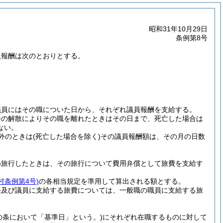
昭和31年10月29日
条例第8号
員報酬は次のとおりとする。
議員にはその職についた日から、それぞれ議員報酬を支給する。
会の解散によりその職を離れたときはその日まで、死亡した場合は
ない。
外のときは
(死亡した場合を除く)
その議員報酬額は、その月の日数
め旅行したときは、その旅行について費用弁償として旅費を支給す
村条例第4号)
の各相当規定を準用して算出される額とする。
長及び議員に支給する旅費については、一般職の職員に支給する旅
の条において「基準日」という。)
にそれぞれ在職するものに対して