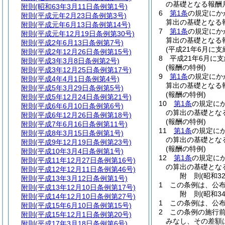
の基礎となる報酬
附則
(昭和63年3月11日条例第1号)
6
第1条
の規定にか
附則
(平成元年2月23日条例第3号)
算出の基礎となる
附則
(平成元年6月13日条例第14号)
7
第1条
の規定にか
附則
(平成元年12月19日条例第30号)
算出の基礎となる
附則
(平成2年6月13日条例第7号)
(平成21年6月に
附則
(平成2年12月26日条例第15号)
8
平成21年6月に
附則
(平成3年3月8日条例第2号)
(報酬の特例)
附則
(平成3年12月25日条例第17号)
9
第1条
の規定にか
附則
(平成4年4月1日条例第4号)
算出の基礎となる
附則
(平成5年3月29日条例第5号)
(報酬の特例)
附則
(平成5年12月24日条例第21号)
10
第1条
の規定に
附則
(平成6年6月10日条例第6号)
の算出の基礎とな
附則
(平成6年12月26日条例第18号)
(報酬の特例)
附則
(平成7年6月16日条例第11号)
11
第1条
の規定に
附則
(平成8年3月15日条例第1号)
の算出の基礎とな
附則
(平成9年12月19日条例第23号)
(報酬の特例)
附則
(平成10年3月4日条例第1号)
12
第1条
の規定に
附則
(平成11年12月27日条例第16号)
の算出の基礎とな
附則
(平成12年12月11日条例第46号)
附
則
(昭和3
附則
(平成13年3月12日条例第1号)
1
この条例は、公布
附則
(平成13年12月10日条例第17号)
附
則
(昭和3
附則
(平成14年12月10日条例第27号)
1
この条例は、公布
附則
(平成15年6月10日条例第15号)
2
この条例の施行
附則
(平成15年12月1日条例第20号)
みなし、その差額は
附則
(平成17年3月18日条例第6号)