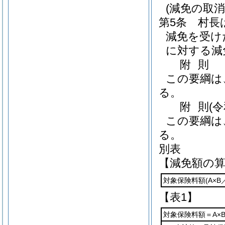
(減免の取消
第5条
村長
減免を受け
に対する減
附
則
この要綱は
る。
附
則
(
この要綱は
る。
別表
【減免額の
対象保険料額
(A×B
【表1】
対象保険料額＝A×B