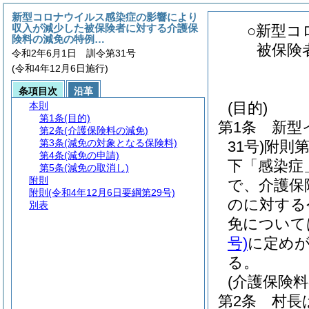
新型コロナウイルス感染症の影響により
収入が減少した被保険者に対する介護保
○新型コ
険料の減免の特例…
被保険
令和2年6月1日 訓令第31号
(令和4年12月6日施行)
条項目次
沿革
(目的)
本則
第1条
(目的)
第1条
新型
第2条
(介護保険料の減免)
第3条
(減免の対象となる保険料)
31号)
附則第
第4条
(減免の申請)
下「感染症
第5条
(減免の取消し)
附則
で、介護保
附則
(令和4年12月6日要綱第29号)
のに対する
別表
免について
号)
に定め
る。
(介護保険料
第2条
村長