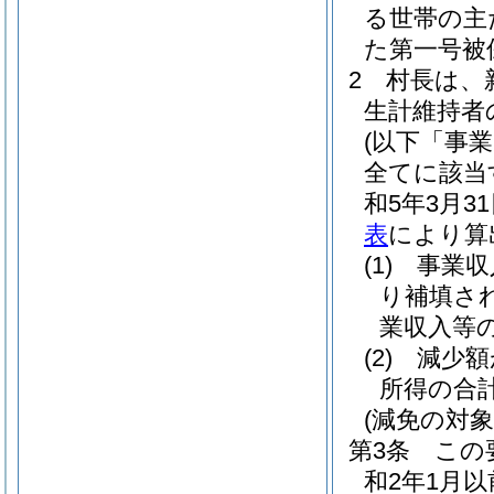
る世帯の主
た第一号被
2
村長は、
生計維持者
(以下「事
全てに該当
和5年3月
表
により算
(1)
事業収
り補填さ
業収入等
(2)
減少額
所得の合
(減免の対
第3条
この
和2年1月