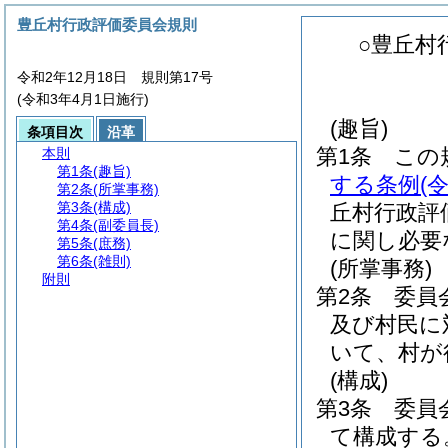
豊丘村行政評価委員会規則
○豊丘村
令和2年12月18日 規則第17号
(令和3年4月1日施行)
(趣旨)
条項目次
沿革
第1条
この
本則
第1条
(趣旨)
する条例
(
第2条
(所掌事務)
第3条
(構成)
丘村行政評
第4条
(副委員長)
に関し必要
第5条
(庶務)
第6条
(雑則)
(所掌事務)
附則
第2条
委員
及び村民に
いて、村が
(構成)
第3条
委員
て構成する