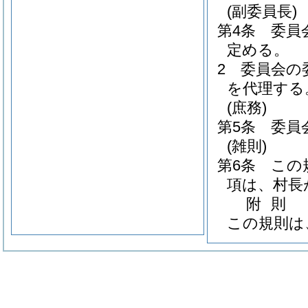
(副委員長)
第4条
委員
定める。
2
委員会の
を代理する
(庶務)
第5条
委員
(雑則)
第6条
この
項は、村長
附
則
この規則は