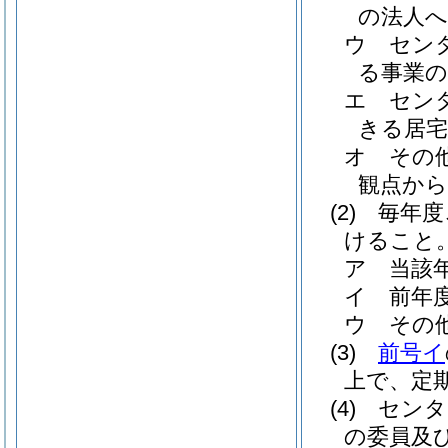
の法人へ
ウ
セン
る事業の
エ
セン
きる居宅
オ
その
観点から
(2)
毎年度
けること
ア
当該
イ
前年
ウ
その
(3)
前号イ
上で、定
(4)
センタ
の委員及