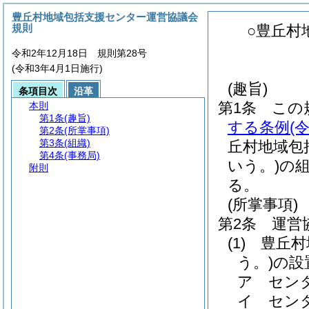
豊丘村地域包括支援センター運営協議会
規則
○豊丘村
令和2年12月18日 規則第28号
(令和3年4月1日施行)
(趣旨)
条項目次
沿革
第1条
この
本則
第1条
(趣旨)
する条例
(
第2条
(所掌事項)
第3条
(組織)
丘村地域包
第4条
(事務局)
いう。)
の
附則
る。
(所掌事項)
第2条
運営
(1)
豊丘村
う。)
の設
ア
セン
イ
セン