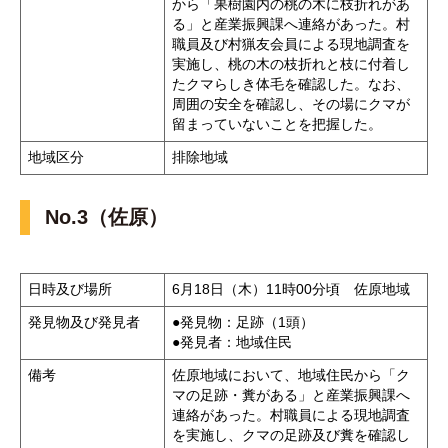
から「果樹園内の桃の木に枝折れがあ
る」と産業振興課へ連絡があった。村
職員及び村猟友会員による現地調査を
実施し、桃の木の枝折れと枝に付着し
たクマらしき体毛を確認した。なお、
周囲の安全を確認し、その場にクマが
留まっていないことを把握した。
地域区分
排除地域
No.3（佐原）
日時及び場所
6月18日（木）11時00分頃 佐原地域
発見物及び発見者
●発見物：足跡（1頭）
●発見者：地域住民
備考
佐原地域において、地域住民から「ク
マの足跡・糞がある」と産業振興課へ
連絡があった。村職員による現地調査
を実施し、クマの足跡及び糞を確認し