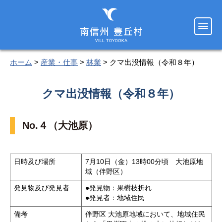
ホーム
>
産業・仕事
>
林業
> クマ出没情報（令和８年）
クマ出没情報（令和８年）
No.４（大池原）
日時及び場所
7月10日（金）13時00分頃 大池原地
域（伴野区）
発見物及び発見者
●発見物：果樹枝折れ
●発見者：地域住民
備考
伴野区 大池原地域において、地域住民