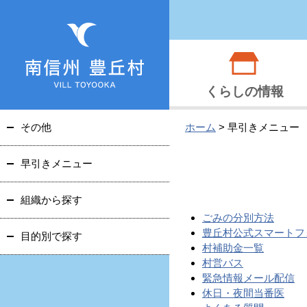
くらしの情報
その他
ホーム
>
早引きメニュー
早引きメニュー
組織から探す
ごみの分別方法
豊丘村公式スマートフ
目的別で探す
村補助金一覧
村営バス
緊急情報メール配信
休日・夜間当番医