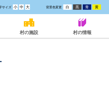
小
中
大
白
黒
青
黄
字サイズ
背景色変更
村の施設
村の情報
ー