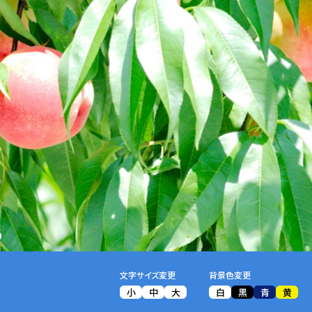
文字サイズ変更
背景色変更
小
中
大
白
黒
青
黄