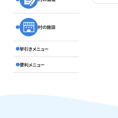
2026年6月
「とよおか広
2026年5月
村の施設
クマの出没
早引きメニュー
便利メニュー