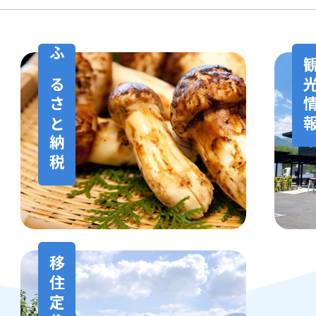
10日
報フォトコンテスト2026」を開催します
29日
ふるさと納税
観光
にご注意ください
移住定住