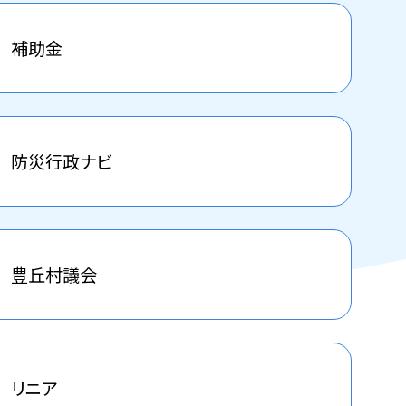
補助金
防災行政ナビ
豊丘村議会
リニア