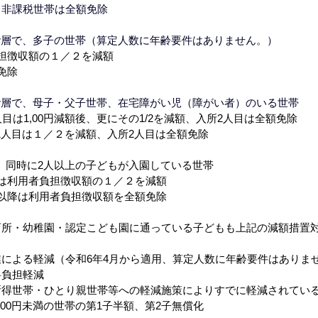
非課税世帯は全額免除
階層で、多子の世帯（算定人数に年齢要件はありません。）
徴収額の１／２を減額
免除
階層で、母子・父子世帯、在宅障がい児（障がい者）のいる世帯
目は1,00円減額後、更にその1/2を減額、入所2人目は全額免除
人目は１／２を減額、入所2人目は全額免除
、同時に2人以上の子どもが入園している世帯
利用者負担徴収額の１／２を減額
降は利用者負担徴収額を全額免除
育所・幼稚園・認定こども園に通っている子どもも上記の減額措置
による軽減（令和6年4月から適用、算定人数に年齢要件はありま
負担軽減
帯・ひとり親世帯等への軽減施策によりすでに軽減されている
0円未満の世帯の第1子半額、第2子無償化