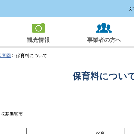
文
観光情報
事業者の方へ
保育園
> 保育料について
保育料につい
徴収基準額表
保育