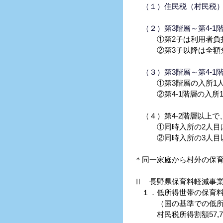
（１）住民税（村民税）
（２）第3階層～第4-1
①第2子は利用者負担
②第3子以降は全額
（３）第3階層～第4-1
①第3階層の入所1人
②第4-1階層の入所1
（４）第4-2階層以上で
①同時入所の2人目は
②同時入所の3人目以
＊同一家庭から村外の保
Ⅱ 長野県保育料軽減事業
１．低所得世帯の保育料
（国の基準での低所得世
村民税所得割額57,70