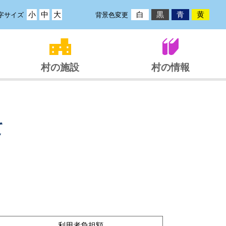
小
中
大
白
黒
青
黄
字サイズ
背景色変更
村の施設
村の情報
て
利用者負担額