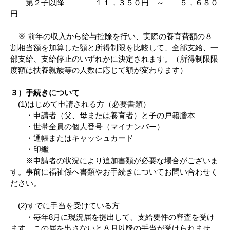
第２子以降 １１，３５０円 ～ ５，６８０
円
※ 前年の収入から給与控除を行い、実際の養育費額の８
割相当額を加算した額と所得制限を比較して、全部支給、一
部支給、支給停止のいずれかに決定されます。（所得制限限
度額は扶養親族等の人数に応じて額が変わります）
３）手続きについて
(1)はじめて申請される方（必要書類）
・申請者（父、母または養育者）と子の戸籍謄本
・世帯全員の個人番号（マイナンバー）
・通帳またはキャッシュカード
・印鑑
※申請者の状況により追加書類が必要な場合がございま
す。事前に福祉係へ書類やお手続きについてお問い合わせく
ださい。
(2)すでに手当を受けている方
・毎年8月に現況届を提出して、支給要件の審査を受け
ます。この届を出さないと８月以降の手当が受けられませ