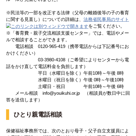
※民法等の一部を改正する法律（父母の離婚後等の子の養育
に関する見直し）についての詳細は、
法務省民事局のサイト
をご覧ください。
※「養育費・親子交流相談支援センター」では、電話やメー
ルで相談することができます。
電話相談 0120-965-419（携帯電話からは下記番号にお
かけください）
03-3980-4108（ご希望によりセンターから電
話をかけ直して電話料金を負担します）
平日（水曜日を除く）午前10時～午後 8時
水曜日（祝日を除く）午後 0時～午後10時
土曜日・祝日 午前10時～午後 6時
メール相談 info@youikuhi.or.jp （相談員が数日中に回
答を送信します）
ひとり親電話相談
保健福祉事務所では、次のとおり母子・父子自立支援員によ