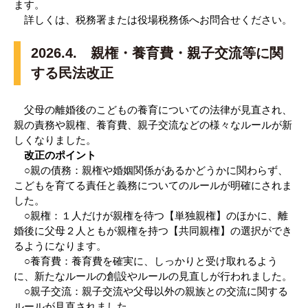
ます。
詳しくは、税務署または役場税務係へお問合せください。
2026.4. 親権・養育費・親子交流等に関
する民法改正
父母の離婚後のこどもの養育についての法律が見直され、
親の責務や親権、養育費、親子交流などの様々なルールが新
しくなりました。
改正のポイント
○親の債務：親権や婚姻関係があるかどうかに関わらず、
こどもを育てる責任と義務についてのルールが明確にされま
した。
○親権：１人だけが親権を待つ【単独親権】のほかに、離
婚後に父母２人ともが親権を持つ【共同親権】の選択ができ
るようになります。
○養育費：養育費を確実に、しっかりと受け取れるよう
に、新たなルールの創設やルールの見直しが行われました。
○親子交流：親子交流や父母以外の親族との交流に関する
ルールが見直されました。