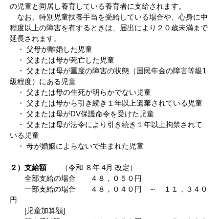
の児童と同居し養育している養育者に支給されます。
なお、特別児童扶養手当を受給している場合や、心身に中
程度以上の障害を有するときは、届出により２０歳未満まで
延長されます。
・ 父母が離婚した児童
・ 父または母が死亡した児童
・ 父または母が重度の障害の状態（国民年金の障害等級1
級程度）にある児童
・ 父または母の生死が明らかでない児童
・ 父または母から引き続き１年以上遺棄されている児童
・ 父または母がDV保護命令を受けた児童
・ 父または母が法令により引き続き１年以上拘禁されて
いる児童
・ 母が婚姻によらないで生まれた児童
２）支給額
（令和 ８年 4月 改定）
全部支給の場合 ４８，０５０円
一部支給の場合 ４８，０４０円 ～ １１，３４０
円
[児童加算額]