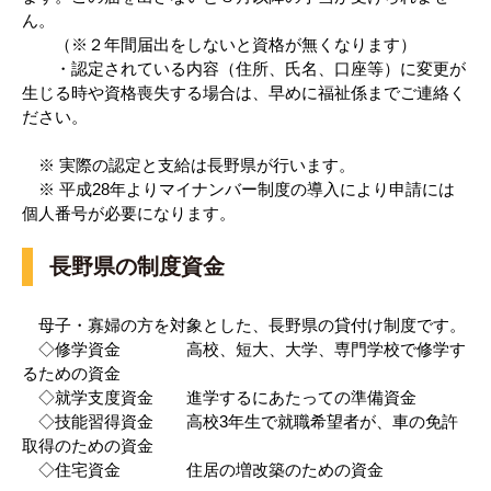
ん。
（※２年間届出をしないと資格が無くなります）
・認定されている内容（住所、氏名、口座等）に変更が
生じる時や資格喪失する場合は、早めに福祉係までご連絡く
ださい。
※ 実際の認定と支給は長野県が行います。
※ 平成28年よりマイナンバー制度の導入により申請には
個人番号が必要になります。
長野県の制度資金
母子・寡婦の方を対象とした、長野県の貸付け制度です。
◇修学資金 高校、短大、大学、専門学校で修学す
るための資金
◇就学支度資金 進学するにあたっての準備資金
◇技能習得資金 高校3年生で就職希望者が、車の免許
取得のための資金
◇住宅資金 住居の増改築のための資金