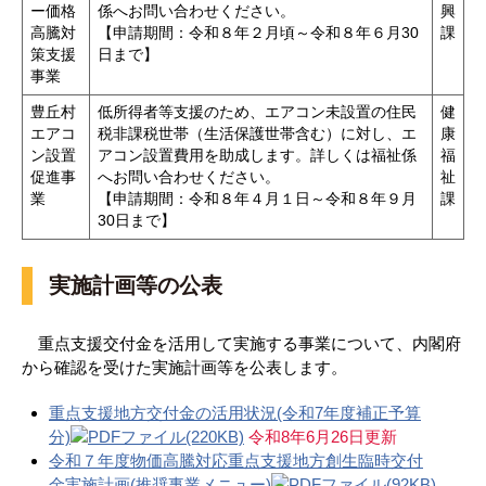
ー価格
係へお問い合わせください。
興
高騰対
【申請期間：令和８年２月頃～令和８年６月30
課
策支援
日まで】
事業
豊丘村
低所得者等支援のため、エアコン未設置の住民
健
エアコ
税非課税世帯（生活保護世帯含む）に対し、エ
康
ン設置
アコン設置費用を助成します。詳しくは福祉係
福
促進事
へお問い合わせください。
祉
業
【申請期間：令和８年４月１日～令和８年９月
課
30日まで】
実施計画等の公表
重点支援交付金を活用して実施する事業について、内閣府
から確認を受けた実施計画等を公表します。
重点支援地方交付金の活用状況(令和7年度補正予算
分)
(220KB)
令和8年6月26日更新
令和７年度物価高騰対応重点支援地方創生臨時交付
金実施計画(推奨事業メニュー)
(92KB)