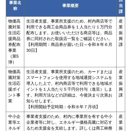
事業名
事業概要
当
称
課
物価高
生活者支援、事業所支援のため、村内商店等で
産
騰対策
利用できる商工会商品券を１人当たり１万円分
業
生活応
配布します。お使いいただける商店等は、商品
振
援商品
券に同封された取扱店一覧をご確認ください。
興
券配布
【利用期間：商品券が届いた日～令和８年６月
課
事業
30日】
（第5
弾）
物価高
生活者支援、事業所支援のため、カードまたは
産
騰対策
スマートフォンを使用する地域通貨システムを
業
生活応
導入した上で、村内商店等で利用できる地域ポ
振
援ポイ
イントを１人当たり５千円分付与（進呈）しま
興
ント事
す。利用方法などの詳細は、今後決まり次第お
課
業
知らせします。
【利用開始予定時期：令和８年７月頃】
中小企
事業者支援のため、村内に事業所を有する中小
産
業等エ
企業者等に対し、エネルギー価格高騰に対応す
業
ネルギ
るため支援金を支給します。詳しくは商工林務
振