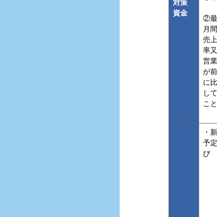
対策
資金
②最
月
売
率
営
が
に
し
こ
・
予