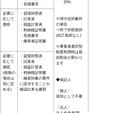
20%
・見積書等
必要に
・貸借対照表
※弾力化対象外
応じて
・計算表
の場合
徴収
・損益計算表
⇒村で全額負担
・村納税証明書
(自己負担なし)
・見積書等
・継承者証明書
※事業者選択型
制度利用時は負
必要に
・貸借対照表
担割合が変わり
応じて
・試算表
ます
徴収
・損益計算表
(借換の
・村納税証明書
場合は
・融資対象の要件
◆保証人
別に定
に該当することが
める)
確認出来る書類
〔個人〕
原則として不要
〔法人〕
法人代表者(実