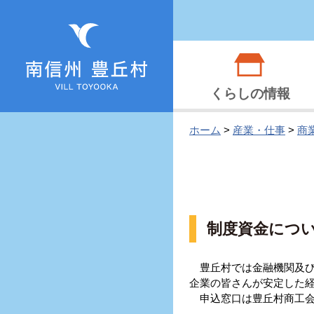
くらしの情報
ホーム
>
産業・仕事
>
商
制度資金につ
豊丘村では金融機関及び
企業の皆さんが安定した
申込窓口は豊丘村商工会