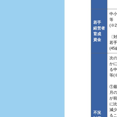
中
等
若手
(※2
経営者
育成
〔
資金
若
(4
次
か
る
等(※
①最
月
が
に
減
不況
る