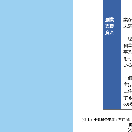
創業
業
支援
未
資金
・
創
事
を
い
・
主
に
する
の)
（※１）小規模企業者
：常時雇
〔
〔