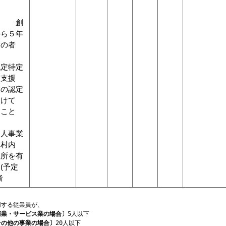
創
から５年
満の者
認定特定
業支援
業の認定
うけて
ること
個人事業
は村内
住所を有
(予定
者
用する従業員が、
商業・サービス業の場合〕
5人以下
その他の事業の場合〕
20人以下