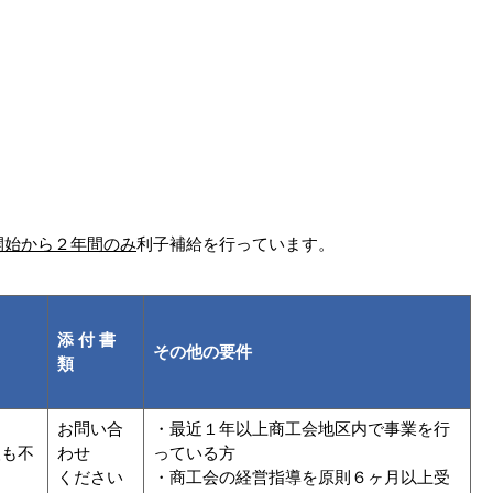
開始から２年間のみ
利子補給を行っています。
添 付 書
その他の要件
類
お問い合
・最近１年以上商工会地区内で事業を行
人も不
わせ
っている方
ください
・商工会の経営指導を原則６ヶ月以上受