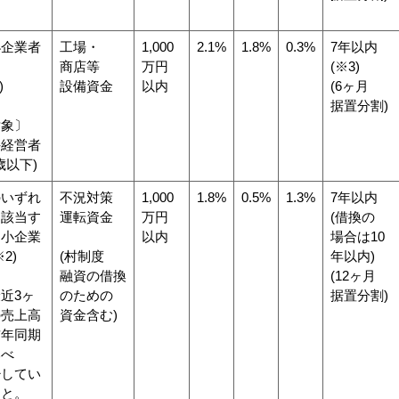
小企業者
工場・
1,000
2.1%
1.8%
0.3%
7年以内
商店等
万円
(※3)
)
設備資金
以内
(6ヶ月
据置分割)
対象〕
手経営者
5歳以下)
のいずれ
不況対策
1,000
1.8%
0.5%
1.3%
7年以内
に該当す
運転資金
万円
(借換の
中小企業
以内
場合は10
2)
(村制度
年以内)
融資の借換
(12ヶ月
近3ヶ
のための
据置分割)
の売上高
資金含む)
前年同期
比べ
少してい
こと。