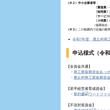
（※２）中小企業者等
：
〔製造業・
〔卸売業〕
〔サービス
〔小売業〕
（協業組合・ＮＰＯ法
（※３）
この範囲内で設備の耐
令和7年度 豊丘村商
申込様式（令
【全資金共通】
・
商工業振興資金あっ
・
豊丘村商工業振興資
【若手経営者育成資金】
・
誓約書
【不況対策資金】