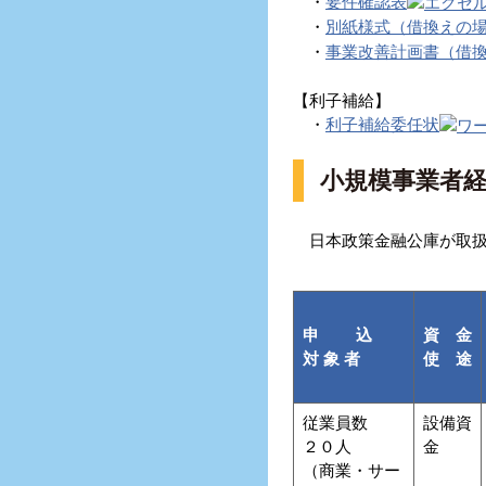
・
要件確認表
・
別紙様式（借換えの
・
事業改善計画書（借
【利子補給】
・
利子補給委任状
小規模事業者
日本政策金融公庫が取扱
申 込
資 金
対 象 者
使 途
従業員数
設備資
２０人
金
（商業・サー