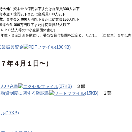
その他〕
資本金３億円以下または従業員300人以下
資本金１億円以下または従業員100人以下
業〕
資本金5,000万円以下または従業員100人以下
資本金5,000万円以下または従業員50人以下
人等の中小企業団体含む）
用年数・資金計画を勘案し、妥当な貸付期間を設定る。ただし、〔自動車〕５年以内
工業振興資金
(190KB)
和７年４月１日〜）
せん申込書
(27KB)
３部
金融資制度に関する確認書
(15KB)
２部
(17KB)