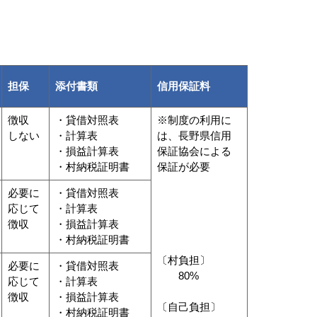
担保
添付書類
信用保証料
徴収
・貸借対照表
※制度の利用に
しない
・計算表
は、長野県信用
・損益計算表
保証協会による
・村納税証明書
保証が必要
必要に
・貸借対照表
応じて
・計算表
徴収
・損益計算表
・村納税証明書
〔村負担〕
必要に
・貸借対照表
80%
応じて
・計算表
徴収
・損益計算表
〔自己負担〕
・村納税証明書