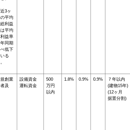
近3ヶ
間の平均
上総利益
又は平均
業利益率
前年同期
比べ低下
ている
と。
新規創業
設備資金
500
1.8%
0.9%
0.9%
７年以内
定者及
運転資金
万円
(建物15年)
び
以内
(12ヶ月
据置分割)