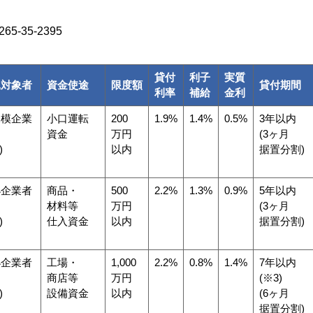
5-35-2395
貸付
利子
実質
込対象者
資金使途
限度額
貸付期間
利率
補給
金利
規模企業
小口運転
200
1.9%
1.4%
0.5%
3年以内
資金
万円
(3ヶ月
)
以内
据置分割)
小企業者
商品・
500
2.2%
1.3%
0.9%
5年以内
材料等
万円
(3ヶ月
)
仕入資金
以内
据置分割)
小企業者
工場・
1,000
2.2%
0.8%
1.4%
7年以内
商店等
万円
(※3)
)
設備資金
以内
(6ヶ月
据置分割)