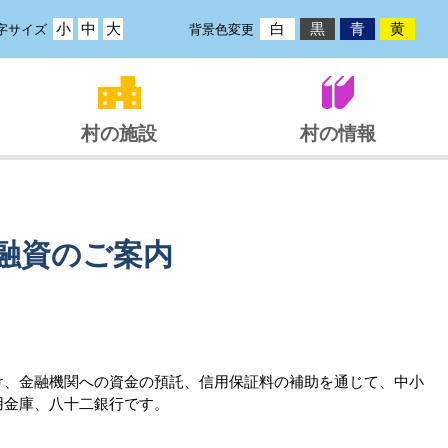
小
中
大
白
黒
青
黄
字サイズ
背景色変更
村の施設
村の情報
融資のご案内
、金融機関への資金の預託、信用保証料の補助を通じて、中小
用金庫、八十二銀行です。