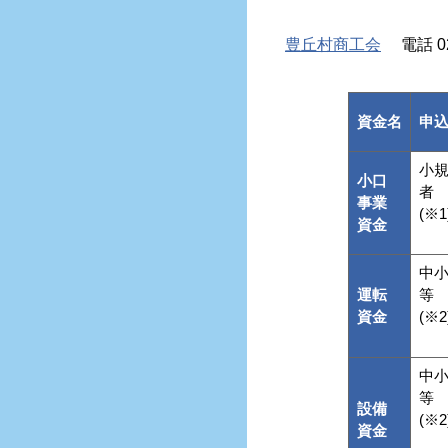
豊丘村商工会
電話 026
資金名
申
小
小口
者
事業
(※1
資金
中
運転
等
資金
(※2
中
等
設備
(※2
資金