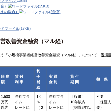
(13KB)
場合）
(25KB)
換えの場合）
(29KB)
(17KB)
経営改善資金融資（マル経）
う「小規模事業者経営改善資金融資（マル経）」について、
返済
利
限 度
貸 付
子
実 質
貸 付
担 保
額
利 率
補
金 利
期 間
給
1,500
長期プラ
1.0
長期プラ
〔設備〕
不要
万円
イム
％
イム
10年以内
（保証
以内
レートに
（２
レートに
（据置2年以
要）