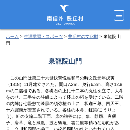
ホーム
>
生涯学習・スポーツ
>
豊丘村の文化財
> 泉龍院山
門
泉龍院山門
この山門は第二十六世快芳悦厳和尚の時文政元年戊寅
（1818）11月建立された。間口7.2ｍ、奥行6.3ｍ、高さ12.8
ｍの二層楼である。各礎石の上に十二本の丸柱を立て、大斗
をのせ、三手先の斗組によって楼上の桁を受けている。二階
の内陣は七畳敷で漆黒の須弥檀の上に、釈迦三尊、四天王、
十六羅漢が安置されている。各柱の木鼻、虹梁(こうりょ
う)、軒の支輪二階正面、扉の袖等には、象、麒麟、唐獅
子、唐草、竜と鳳凰、波と鶴亀、雲に鷹等精巧な彫刻があ
り、立川和四郎の弟子、小松松四郎の作といわれている。