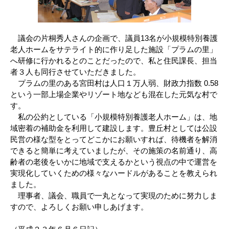
議会の片桐秀人さんの企画で、議員13名が小規模特別養護
老人ホームをサテライト的に作り足した施設「プラムの里」
へ研修に行かれるとのことだったので、私と住民課長、担当
者３人も同行させていただきました。
プラムの里のある宮田村は人口１万人弱、財政力指数 0.58
という一部上場企業やリゾート地なども混在した元気な村で
す。
私の公約としている「小規模特別養護老人ホーム」は、地
域密着の補助金を利用して建設します。豊丘村としては公設
民営の様な型をとってどこかにお願いすれば、待機者を解消
できると簡単に考えていましたが、その施策の名前通り、高
齢者の老後をいかに地域で支えるかという視点の中で運営を
実現化していくための様々なハードルがあることを教えられ
ました。
理事者、議会、職員で一丸となって実現のために努力しま
すので、よろしくお願い申しあげます。