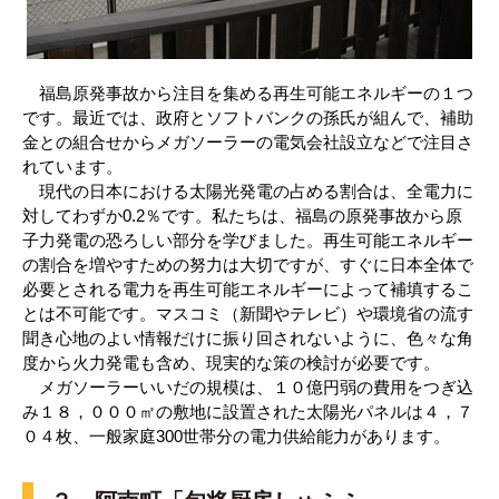
福島原発事故から注目を集める再生可能エネルギーの１つ
です。最近では、政府とソフトバンクの孫氏が組んで、補助
金との組合せからメガソーラーの電気会社設立などで注目さ
れています。
現代の日本における太陽光発電の占める割合は、全電力に
対してわずか0.2％です。私たちは、福島の原発事故から原
子力発電の恐ろしい部分を学びました。再生可能エネルギー
の割合を増やすための努力は大切ですが、すぐに日本全体で
必要とされる電力を再生可能エネルギーによって補填するこ
とは不可能です。マスコミ（新聞やテレビ）や環境省の流す
聞き心地のよい情報だけに振り回されないように、色々な角
度から火力発電も含め、現実的な策の検討が必要です。
メガソーラーいいだの規模は、１０億円弱の費用をつぎ込
み１８，０００㎡の敷地に設置された太陽光パネルは４，７
０４枚、一般家庭300世帯分の電力供給能力があります。