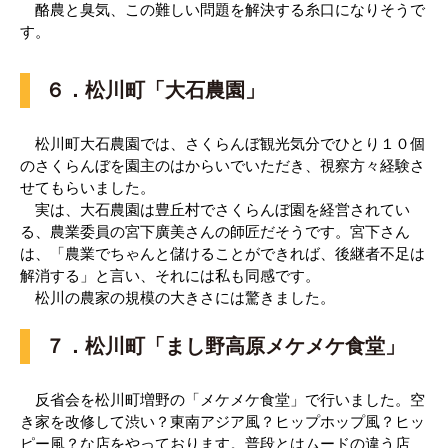
酪農と臭気、この難しい問題を解決する糸口になりそうで
す。
６．松川町「大石農園」
松川町大石農園では、さくらんぼ観光気分でひとり１０個
のさくらんぼを園主のはからいでいただき、視察方々経験さ
せてもらいました。
実は、大石農園は豊丘村でさくらんぼ園を経営されてい
る、農業委員の宮下廣美さんの師匠だそうです。宮下さん
は、「農業でちゃんと儲けることができれば、後継者不足は
解消する」と言い、それには私も同感です。
松川の農家の規模の大きさには驚きました。
７．松川町「まし野高原メケメケ食堂」
反省会を松川町増野の「メケメケ食堂」で行いました。空
き家を改修して渋い？東南アジア風？ヒップホップ風？ヒッ
ピー風？な店をやっております。普段とはムードの違う店