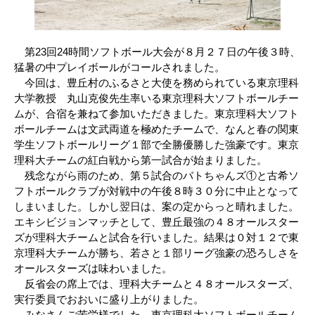
第23回24時間ソフトボール大会が８月２７日の午後３時、
猛暑の中プレイボールがコールされました。
今回は、豊丘村のふるさと大使を務められている東京理科
大学教授 丸山克俊先生率いる東京理科大ソフトボールチー
ムが、合宿を兼ねて参加いただきました。東京理科大ソフト
ボールチームは文武両道を極めたチームで、なんと春の関東
学生ソフトボールリーグ１部で全勝優勝した強豪です。東京
理科大チームの紅白戦から第一試合が始まりました。
残念ながら雨のため、第５試合のバトちゃんズ①と古希ソ
フトボールクラブが対戦中の午後８時３０分に中止となって
しまいました。しかし翌日は、案の定からっと晴れました。
エキシビジョンマッチとして、豊丘最強の４８オールスター
ズが理科大チームと試合を行いました。結果は０対１２で東
京理科大チームが勝ち、若さと１部リーグ強豪の恐ろしさを
オールスターズは味わいました。
反省会の席上では、理科大チームと４８オールスターズ、
実行委員でおおいに盛り上がりました。
みなさんご苦労様でした。東京理科大ソフトボールチーム