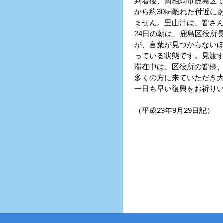
到着後、南相馬市鹿島区で
から約30㎞離れた付近に
ません。里山汁は、皆さ
24日の朝は、鹿島区役所
が、言葉が見つからないほ
っている状態です。見渡
滞在中は、区役所の皆様
多くの方に来ていただき
一日も早い復興をお祈り
（平成23年9月29日記）