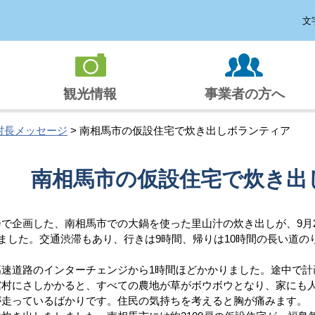
文
観光情報
事業者の方へ
村長メッセージ
> 南相馬市の仮設住宅で炊き出しボランティア
南相馬市の仮設住宅で炊き出
で企画した、南相馬市での大鍋を使った里山汁の炊き出しが、9月2
れました。交通渋滞もあり、行きは9時間、帰りは10時間の長い道の
高速道路のインターチェンジから1時間ほどかかりました。途中で計
舘村にさしかかると、すべての農地が草がボウボウとなり、家にも
が走っているばかりです。住民の気持ちを考えると胸が痛みます。