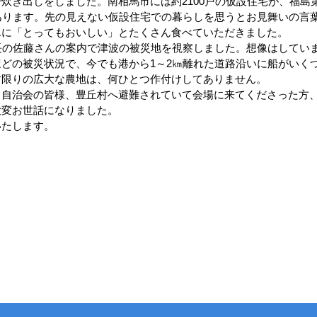
炊き出しをしました。南相馬市には約2100戸の仮設住宅が、福島
あります。先の見えない仮設住宅での暮らしを思うとお見舞いの言
んに「とってもおいしい」とたくさん食べていただきました。
長の佐藤さんの案内で津波の被災地を視察しました。想像はしてい
どの被災状況で、今でも港から1～2㎞離れた道路沿いに船がいく
す限りの広大な農地は、何ひとつ作付けしてありません。
、自治会の皆様、豊丘村へ避難されていて会場に来てくださった方
大変お世話になりました。
いたします。