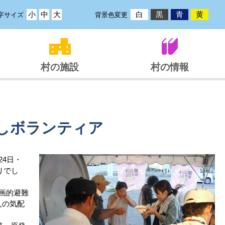
小
中
大
白
黒
青
黄
字サイズ
背景色変更
村の施設
村の情報
しボランティア
4日・
りでし
画的避難
人の気配