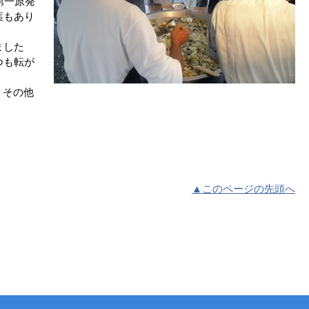
第一原発
葉もあり
ました
つも転が
、その他
▲このページの先頭へ