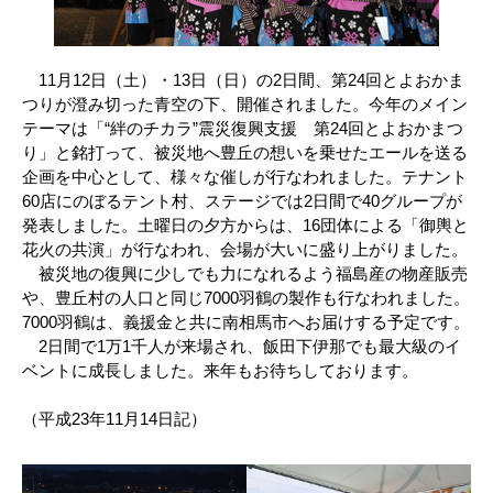
11月12日（土）・13日（日）の2日間、第24回とよおかま
つりが澄み切った青空の下、開催されました。今年のメイン
テーマは「“絆のチカラ”震災復興支援 第24回とよおかまつ
り」と銘打って、被災地へ豊丘の想いを乗せたエールを送る
企画を中心として、様々な催しが行なわれました。テナント
60店にのぼるテント村、ステージでは2日間で40グループが
発表しました。土曜日の夕方からは、16団体による「御輿と
花火の共演」が行なわれ、会場が大いに盛り上がりました。
被災地の復興に少しでも力になれるよう福島産の物産販売
や、豊丘村の人口と同じ7000羽鶴の製作も行なわれました。
7000羽鶴は、義援金と共に南相馬市へお届けする予定です。
2日間で1万1千人が来場され、飯田下伊那でも最大級のイ
ベントに成長しました。来年もお待ちしております。
（平成23年11月14日記）