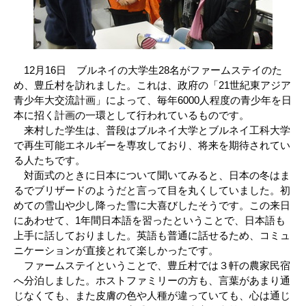
12月16日 ブルネイの大学生28名がファームステイのた
め、豊丘村を訪れました。これは、政府の「21世紀東アジア
青少年大交流計画」によって、毎年6000人程度の青少年を日
本に招く計画の一環として行われているものです。
来村した学生は、普段はブルネイ大学とブルネイ工科大学
で再生可能エネルギーを専攻しており、将来を期待されてい
る人たちです。
対面式のときに日本について聞いてみると、日本の冬はま
るでブリザードのようだと言って目を丸くしていました。初
めての雪山や少し降った雪に大喜びしたそうです。この来日
にあわせて、1年間日本語を習ったということで、日本語も
上手に話しておりました。英語も普通に話せるため、コミュ
ニケーションが直接とれて楽しかったです。
ファームステイということで、豊丘村では３軒の農家民宿
へ分泊しました。ホストファミリーの方も、言葉があまり通
じなくても、また皮膚の色や人種が違っていても、心は通じ