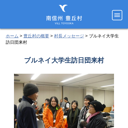
ホーム
>
豊丘村の概要
>
村長メッセージ
> ブルネイ大学生
訪日団来村
ブルネイ大学生訪日団来村