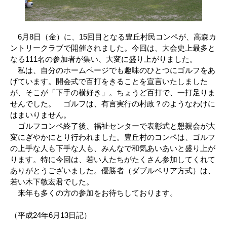
6月8日（金）に、15回目となる豊丘村民コンペが、高森カ
ントリークラブで開催されました。今回は、大会史上最多と
なる111名の参加者が集い、大変に盛り上がりました。
私は、自分のホームページでも趣味のひとつにゴルフをあ
げています。開会式で百打をきることを宣言いたしました
が、そこが「下手の横好き」。ちょうど百打で、一打足りま
せんでした。 ゴルフは、有言実行の村政？のようなわけに
はまいりません。
ゴルフコンペ終了後、福祉センターで表彰式と懇親会が大
変にぎやかにとり行われました。豊丘村のコンペは、ゴルフ
の上手な人も下手な人も、みんなで和気あいあいと盛り上が
ります。特に今回は、若い人たちがたくさん参加してくれて
ありがとうございました。優勝者（ダブルペリア方式）は、
若い木下敏宏君でした。
来年も多くの方の参加をお待ちしております。
（平成24年6月13日記）