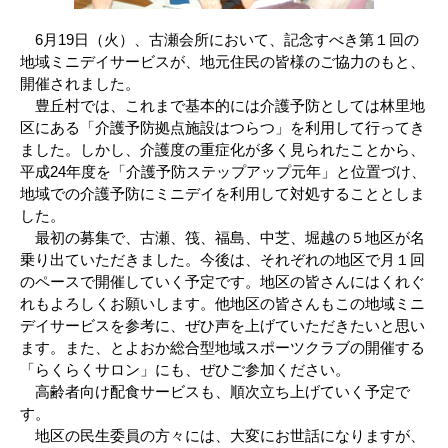
6月19日（火）、古瀬会所において、記念すべき第１回の
地域ミニデイサービスが、地元住民の皆様のご協力のもと、
開催されました。
豊丘村では、これまで基本的には介護予防としては林里地
区にある「介護予防拠点施設はつらつ」を利用して行ってき
ました。しかし、介護度の重症化が多く見られたことから、
平成24年度を「介護予防ステップアップ元年」と位置づけ、
地域での介護予防にミニデイを利用して対処することとしま
した。
最初の募集で、古瀬、筏、福島、中芝、堀越の５地区が名
乗り出ていただきました。今後は、それぞれの地区で月１回
のペースで開催していく予定です。地区の皆さんにはくれぐ
れもよろしくお願いします。他地区の皆さんもこの地域ミニ
デイサービスを参考に、ぜひ声を上げていただきたいと思い
ます。また、とよおか総合型地域スポーツクラブの開催する
「らくらくサロン」にも、ぜひご参加ください。
高齢者向け配食サービスも、順次立ち上げていく予定で
す。
地区の民生委員の方々には、大変にお世話になりますが、