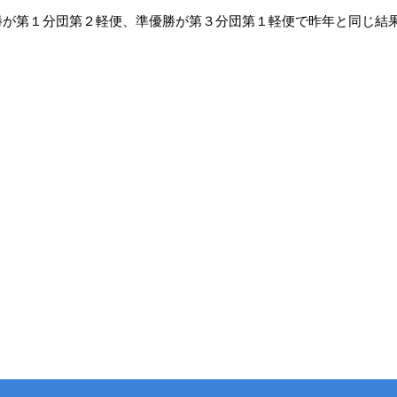
勝が第１分団第２軽便、準優勝が第３分団第１軽便で昨年と同じ結
。