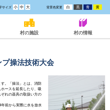
小
中
大
白
黒
青
黄
字サイズ
背景色変更
村の施設
村の情報
ンプ操法技術大会
ます。「操法」とは、消防
んホースを延長したり、吸
れぞれの器具の取扱い方の
4年前から実際に水を放水