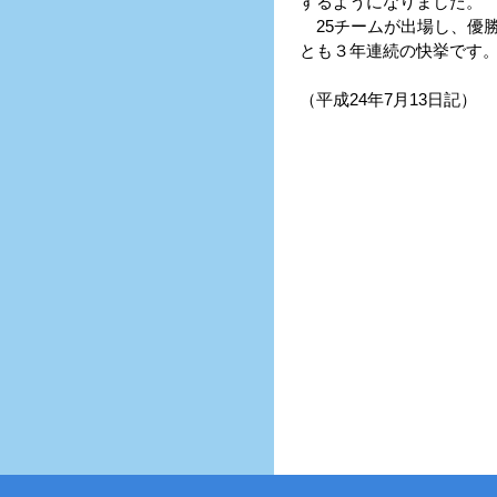
するようになりました。
25チームが出場し、優
とも３年連続の快挙です
（平成24年7月13日記）