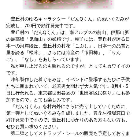
豊丘村のゆるキャラクター『だんQくん』のぬいぐるみが
完成し、700円で好評発売中です。
豊丘村の『だんQくん』は、南アルプスの前山、伊那山脈
の最高峰「鬼面山」の妖精です。帽子には、豊丘村が誇る日
本一の河岸段丘、豊丘村の村花「こぶし」、日本一の品質と
量を誇る「松茸」、さらには特産の「市田柿」、「りん
ご」、「なし」をあしらっています。
私が申し上げるのも照れるのですが、とってもカワイイの
です。
昨年製作した着ぐるみは、イベントに登場するたびに子供
たちに囲まれていて、老若男女問わず大人気です。8月4・5
日に行われる、東京都世田谷区の『世田谷区民祭り』にも参
加するので、とても楽しみです。
『だんＱくん』を村内外にさらに売り出していくために、
第一弾としてぬいぐるみを作成しました。豊丘村役場窓口で
好評発売中ですので、豊丘村にゆかりのある方もない方も、
ぜひお買い求めください。
第二弾としてストラップ・シールの販売も予定しておりま