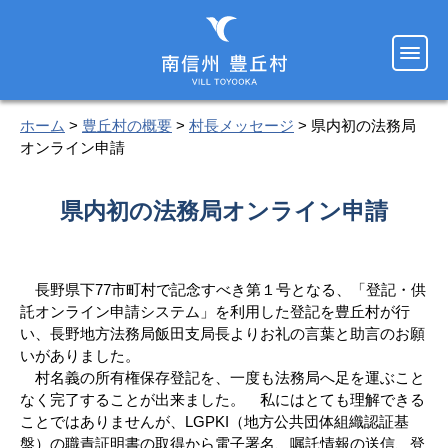
ホーム
>
豊丘村の概要
>
村長メッセージ
> 県内初の法務局
オンライン申請
県内初の法務局オンライン申請
長野県下77市町村で記念すべき第１号となる、「登記・供
託オンライン申請システム」を利用した登記を豊丘村が行
い、長野地方法務局飯田支局長よりお礼の言葉と助言のお願
いがありました。
村名義の所有権保存登記を、一度も法務局へ足を運ぶこと
なく完了することが出来ました。 私にはとても理解できる
ことではありませんが、LGPKI（地方公共団体組織認証基
盤）の職責証明書の取得から電子署名、嘱託情報の送信、登