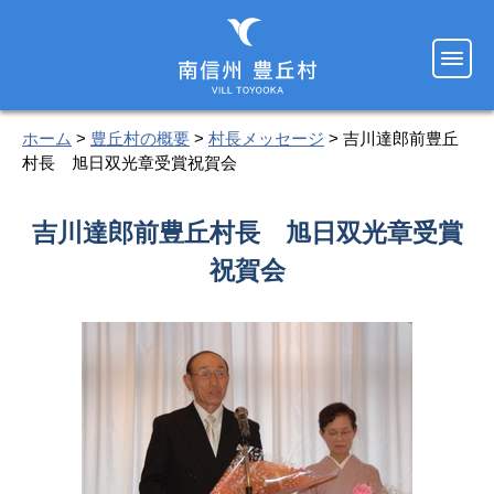
ホーム
>
豊丘村の概要
>
村長メッセージ
> 吉川達郎前豊丘
村長 旭日双光章受賞祝賀会
吉川達郎前豊丘村長 旭日双光章受賞
祝賀会