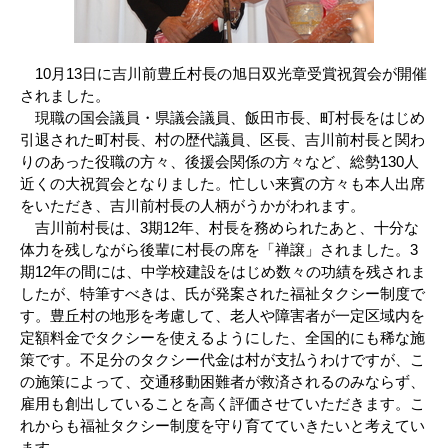
10月13日に吉川前豊丘村長の旭日双光章受賞祝賀会が開催
されました。
現職の国会議員・県議会議員、飯田市長、町村長をはじめ
引退された町村長、村の歴代議員、区長、吉川前村長と関わ
りのあった役職の方々、後援会関係の方々など、総勢130人
近くの大祝賀会となりました。忙しい来賓の方々も本人出席
をいただき、吉川前村長の人柄がうかがわれます。
吉川前村長は、3期12年、村長を務められたあと、十分な
体力を残しながら後輩に村長の席を「禅譲」されました。3
期12年の間には、中学校建設をはじめ数々の功績を残されま
したが、特筆すべきは、氏が発案された福祉タクシー制度で
す。豊丘村の地形を考慮して、老人や障害者が一定区域内を
定額料金でタクシーを使えるようにした、全国的にも稀な施
策です。不足分のタクシー代金は村が支払うわけですが、こ
の施策によって、交通移動困難者が救済されるのみならず、
雇用も創出していることを高く評価させていただきます。こ
れからも福祉タクシー制度を守り育てていきたいと考えてい
ます。