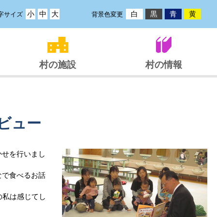
小
中
大
白
黒
青
黄
字サイズ
背景色変更
村の施設
村の情報
ビュー
かせを行いまし
なで食べるお話
の私は感じてし