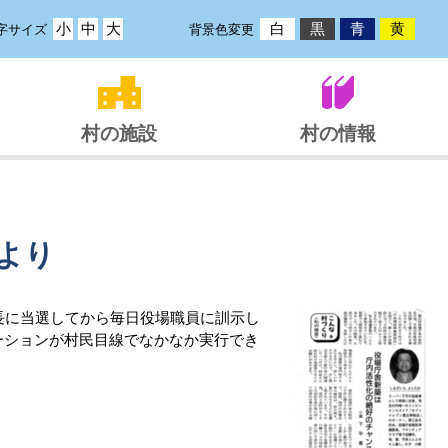
小
中
大
白
黒
青
黄
字サイズ
背景色変更
村の施設
村の情報
より
長に当選してから毎日役場職員に訓示し
ーションが村民目線でなかなか実行でき