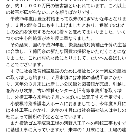
が、約１，０００万円の被害額といわれています。これ以上
の被害が広がらないことを願うばかりです。
平成25年度は豊丘村始まって以来のにぎやかな年となりま
す。３月の開会日にも申し上げましたとおり、選挙でのわた
しの公約を実現するために着々と進めてまいりました、いく
つかの中心的施策が本年度に重なりました。
その結果、国の平成24年度、緊急経済対策補正予算の主旨
に合致し、７億円余の新たな国費の採択をいただくことにな
りました。これは村の財政にとりまして、たいへん喜ばしい
ことでございます。
すでに社会教育施設建設のために福祉センター周辺の建物
の取り壊しも始まり、７月末頃には本体の基礎工事にかか
り、来年の３月末には新しい公民館と図書館が完成、引越し
を終わり次第、古い福祉センターと旧有線事務所を取り壊
し、外構工事を来年の７月いっぱいには完了する予定です。
小規模特別養護老人ホームにおきましても、今年度８月に
は本体工事にかかり、来年の４月には社会福祉法人はやしの
杜によって開所の予定となっています。
また横浜ゴム平塚東工場の河野八王子への移転工事もすで
に基礎工事に入っていますが、来年の１月末には、工場の建