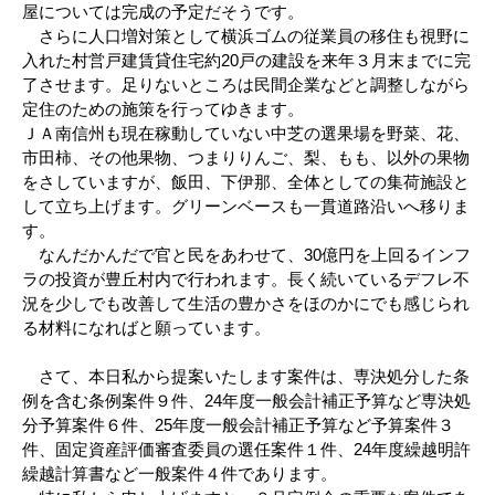
屋については完成の予定だそうです。
さらに人口増対策として横浜ゴムの従業員の移住も視野に
入れた村営戸建賃貸住宅約20戸の建設を来年３月末までに完
了させます。足りないところは民間企業などと調整しながら
定住のための施策を行ってゆきます。
ＪＡ南信州も現在稼動していない中芝の選果場を野菜、花、
市田柿、その他果物、つまりりんご、梨、もも、以外の果物
をさしていますが、飯田、下伊那、全体としての集荷施設と
して立ち上げます。グリーンベースも一貫道路沿いへ移りま
す。
なんだかんだで官と民をあわせて、30億円を上回るインフ
ラの投資が豊丘村内で行われます。長く続いているデフレ不
況を少しでも改善して生活の豊かさをほのかにでも感じられ
る材料になればと願っています。
さて、本日私から提案いたします案件は、専決処分した条
例を含む条例案件９件、24年度一般会計補正予算など専決処
分予算案件６件、25年度一般会計補正予算など予算案件３
件、固定資産評価審査委員の選任案件１件、24年度繰越明許
繰越計算書など一般案件４件であります。