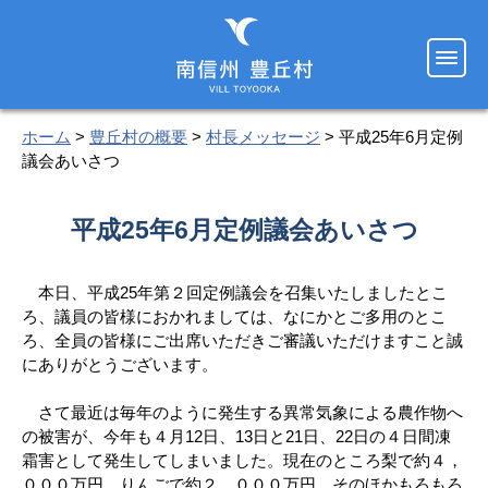
ホーム
>
豊丘村の概要
>
村長メッセージ
> 平成25年6月定例
議会あいさつ
平成25年6月定例議会あいさつ
本日、平成25年第２回定例議会を召集いたしましたとこ
ろ、議員の皆様におかれましては、なにかとご多用のとこ
ろ、全員の皆様にご出席いただきご審議いただけますこと誠
にありがとうございます。
さて最近は毎年のように発生する異常気象による農作物へ
の被害が、今年も４月12日、13日と21日、22日の４日間凍
霜害として発生してしまいました。現在のところ梨で約４，
０００万円、りんごで約２，０００万円、そのほかもろもろ