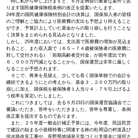
特に私から申し上げますと、６月定例会の重要な案件であ
ります国民健康保険税条例の改正を提案いたします。
24年度の国民健康保険特別会計の決算は、国保加入者の皆様
のご理解とご協力により医療費の支出も予想より抑えること
ができ、予算計上していた基金からの取り崩しを行うことな
く決算をまとめられる見込みとなりました。
しかし、25年度においては、支出面で医療費の増加が見込ま
れること、また収入面で（６５～７４歳被保険者の医療費に
対して交付される）「前期高齢者交付金」が前年度比で約
６，０００万円減となることから、国保運営は非常に厳しく
なることが予想されます。
そこで、将来を見据え、少しでも長く国保単独での会計を
継続できるようにとの考えから、基金３，２００万円の取り
崩しに加え、国保税を被保険者１人当り４．７％引上げるよ
う税率を算定いたしました。
これにつきましては、去る５月23日の国保運営協議会でご
審議いただき、答申をいただきました。答申を尊重し、条例
改正案を提出するものであります。
また、２５年度一般会計補正予算には、今年度、民設民営
で建設の始まる小規模特養に関連する林の杜周辺の村道及び
排水路改良工事や、長野県地域発元気づくり支援金に採択さ