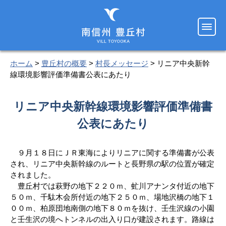
ホーム
>
豊丘村の概要
>
村長メッセージ
> リニア中央新幹
線環境影響評価準備書公表にあたり
リニア中央新幹線環境影響評価準備書
公表にあたり
９月１８日にＪＲ東海によりリニアに関する準備書が公表
され、リニア中央新幹線のルートと長野県の駅の位置が確定
されました。
豊丘村では萩野の地下２２０ｍ、虻川アナンタ付近の地下
５０ｍ、千駄木会所付近の地下２５０ｍ、場地沢橋の地下１
００ｍ、柏原団地南側の地下８０ｍを抜け、壬生沢線の小園
と壬生沢の境へトンネルの出入り口が建設されます。路線は