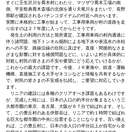
すぐに壬生沢川を喬木村にわたり、マツザワ喬木工場の南
側、平安祭典喬木斎場の北側を通り天竜川をまたいで、長野
県駅が建設されるパチンコダイナムの付近へ向かいます。
実際に本格的に工事が始まって、工事用車両が村の道路を走
り出すのは２７年度に入ってからだそうです。
発生土の利用の方法と箇所選定、工事用車両の村内通過に
伴う諸問題、地下トンネル掘削による地下水や表流水の水枯
れへの不安、路線沿線の住民に及ぼす、直接・間接的なさま
ざまな影響に対する補償問題などに、いよいよ村が具体的に
対処し村民の皆さまの不安や要望にどう応えていけるかが、
これからの最大の課題です。今後、ＪＲ東海や、鉄道・運輸
機構、直接施工する大手ゼネコンなどと情報を共有するなか
で、村民の皆さまの不安感を払拭し、ご要望に対応していき
ます。
リニアの建設には各種のクリアすべき課題もあるわけです
が、完成した暁には、日本の人口の約半分が集まるという三
大都市圏の東京、名古屋、大阪が６７分で結ばれます。そし
て、この豊丘村のある伊那谷は、リニアで約１時間で結ばれ
る巨大な都市圏の中央に位置することになります。言い換え
れば、この豊丘村に、日本の全人口の半分以上が自宅から全