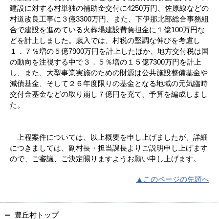
建設に対する村単独の補助金交付に4250万円、佐原線などの
村道改良工事に３億3300万円、また、下伊那北部総合事務組
合で建設を進めている火葬場建設費負担金に１億100万円な
どを計上しました。歳入では、村税の堅調な伸びを考慮し
１．７％増の５億7900万円を計上したほか、地方交付税は国
の動向を注視する中で３．５％増の１５億7300万円を計上
し、また、大型事業実施のための財源は公共施設整備基金や
減債基金、そして２６年度限りの基金となる地域の元気臨時
交付金基金などの取り崩し７億円を充て、予算を編成しまし
た。
上程案件については、以上概要を申し上げましたが、詳細
につきましては、副村長・担当課長よりご説明申し上げます
ので、ご審議、ご決定賜りますようお願い申し上げます。
▲このページの先頭へ
豊丘村トップ