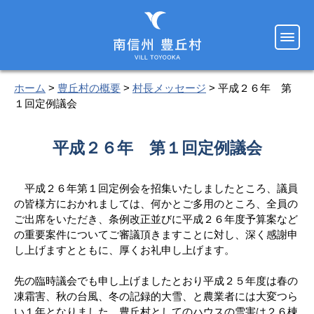
ホーム
>
豊丘村の概要
>
村長メッセージ
> 平成２６年 第
１回定例議会
平成２６年 第１回定例議会
平成２６年第１回定例会を招集いたしましたところ、議員
の皆様方におかれましては、何かとご多用のところ、全員の
ご出席をいただき、条例改正並びに平成２６年度予算案など
の重要案件についてご審議頂きますことに対し、深く感謝申
し上げますとともに、厚くお礼申し上げます。
先の臨時議会でも申し上げましたとおり平成２５年度は春の
凍霜害、秋の台風、冬の記録的大雪、と農業者には大変つら
い１年となりました。豊丘村としてのハウスの雪害は２６棟