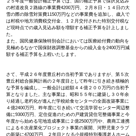
２５年度一般会計補正予算では、国の補正予算で採択見込み
の村道改良２路線の事業費4200万円、２月８日・１４日の大
雪の際の除雪対策費1150万円などの事業費を追加し、歳入で
は村税や地方消費税交付金、１２月交付された特別交付税な
ど現時点での歳入見込み額を増額する補正予算を計上しまし
た。
また、国民健康保険特別会計においては医療給付費の動向を
見極めるなかで国保財政調整基金からの繰入金を2400万円減
額する補正予算を上程いたします。
さて、平成２６年度豊丘村の当初予算でありますが、第５次
豊丘村総合振興計画の２年度目として昨年に引き続き積極的
な予算を編成し、一般会計は総額４４億２００万円の当初予
算となりました。主な事業は、昭和５５年に建築し３０年余
り経過し老朽化が進んだ学校給食センターの全面改築事業に
４億2400万円、昨年度に引き続いて交流学習センター周辺整
備に9300万円、定住促進のための戸建賃貸住宅整備事業と今
年度から始める宅地造成事業に２億2500万円や、農商工連携
による６次産業化プロジェクト事業の展開、河野児童クラブ
の新築に4700万円、２年目となる小規模特別養護老人ホーム