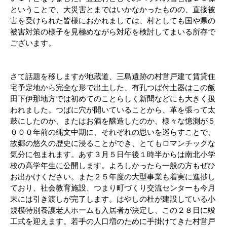
ということで、大災害とまではいかなかったものの、直接被
害を受けられた皆様におかれましては、村としても国や県の
被害対策の様子を見極めながら対応を検討してまいる所存で
ございます。
さて話題を移しますが地蔵道、三島遺跡の村営戸建て賃貸住
宅予定地から完全な形で出土した、有孔つば付土器はこの飯
田下伊那地方では初めてのことらしく新聞などにも大きく扱
われました。つばに穴が開いていることから、革を張って太
鼓にしたのか、またはお酒を醸造したのか、様々な憶測が５
０００年前の縄文中期に、それぞれの思いを巡らすことで、
故郷の悠久の歴史に浸ることができ、とてもロマンチックな
気分に包まれます。あす３月５日午後１時半からは南北小学
校の高学年生に公開します。よろしかったら一般の方もぜひ
お出かけください。また２５年度の大型事業も着実に進捗し
ており、社会教育施設、つまり町づくり交流センターも今月
末には引き渡しが完了します。はやしの杜が建設している小
規模特別養護老人ホームも入居者が決定し、この２８日に竣
工式を迎えます。若手の人口増のために手掛けてきた村営戸