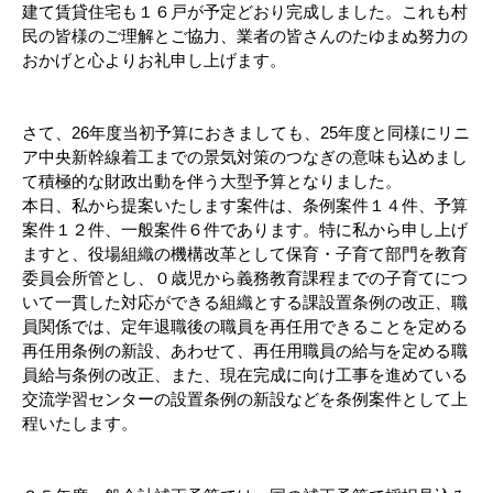
建て賃貸住宅も１６戸が予定どおり完成しました。これも村
民の皆様のご理解とご協力、業者の皆さんのたゆまぬ努力の
おかげと心よりお礼申し上げます。
さて、26年度当初予算におきましても、25年度と同様にリニ
ア中央新幹線着工までの景気対策のつなぎの意味も込めまし
て積極的な財政出動を伴う大型予算となりました。
本日、私から提案いたします案件は、条例案件１４件、予算
案件１２件、一般案件６件であります。特に私から申し上げ
ますと、役場組織の機構改革として保育・子育て部門を教育
委員会所管とし、０歳児から義務教育課程までの子育てにつ
いて一貫した対応ができる組織とする課設置条例の改正、職
員関係では、定年退職後の職員を再任用できることを定める
再任用条例の新設、あわせて、再任用職員の給与を定める職
員給与条例の改正、また、現在完成に向け工事を進めている
交流学習センターの設置条例の新設などを条例案件として上
程いたします。