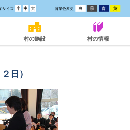
小
中
大
白
黒
青
黄
字サイズ
背景色変更
村の施設
村の情報
２２日）