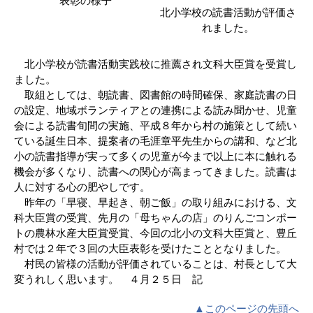
表彰の様子
北小学校の読書活動が評価さ
れました。
北小学校が読書活動実践校に推薦され文科大臣賞を受賞し
ました。
取組としては、朝読書、図書館の時間確保、家庭読書の日
の設定、地域ボランティアとの連携による読み聞かせ、児童
会による読書旬間の実施、平成８年から村の施策として続い
ている誕生日本、提案者の毛涯章平先生からの講和、など北
小の読書指導が実って多くの児童が今まで以上に本に触れる
機会が多くなり、読書への関心が高まってきました。読書は
人に対する心の肥やしです。
昨年の「早寝、早起き、朝ご飯」の取り組みにおける、文
科大臣賞の受賞、先月の「母ちゃんの店」のりんごコンポー
トの農林水産大臣賞受賞、今回の北小の文科大臣賞と、豊丘
村では２年で３回の大臣表彰を受けたこととなりました。
村民の皆様の活動が評価されていることは、村長として大
変うれしく思います。 ４月２５日 記
▲このページの先頭へ