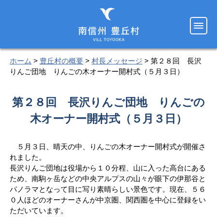
ホーム
>
豊丘村の概要
>
村長メッセージ
> 第２８回 長沢
りんご団地 りんごの木オーナー開村式（５月３日）
第２８回 長沢りんご団地 りんごの
木オーナー開村式（５月３日）
５月３日、晴天の中、りんごの木オーナー開村式が開催さ
れました。
長沢りんご団地は役場から１０分程、山に入った高台にある
ため、南駒ヶ岳などの中央アルプスの山々が眼下の伊那谷と
パノラマとなって目に写り素晴らしい景色です。現在、５６
０人ほどのオーナーさんが中京圏、関西圏を中心に登録をい
ただいています。