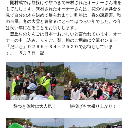
開村式では餅投げや餅つきで来村されたオーナーさん達を
もてなします。来村されたオーナーさんは、花の付き具合を
見て自分の木を決めて帰られます。昨年は、春の凍霜害、秋
の台風、冬の大雪と農業者にとってはつらい年でした。今年
は良い年になることをお祈りします。
豊丘村のりんごは日本一おいしいと言われています。オー
ナーの申し込み、りんご、梨、桃のご用命は交流センター
「だいち」０２６５－３４－２５２０でお待ちしていま
す。 ５月７日 記
餅つき体験は大人気！
餅投げも大盛り上がり！