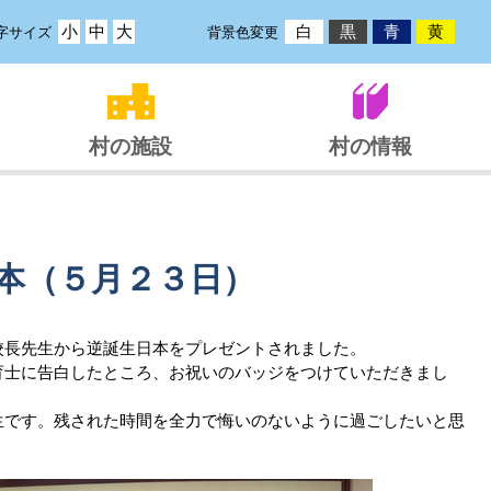
小
中
大
白
黒
青
黄
字サイズ
背景色変更
村の施設
村の情報
本（５月２３日）
長先生から逆誕生日本をプレゼントされました。
士に告白したところ、お祝いのバッジをつけていただきまし
です。残された時間を全力で悔いのないように過ごしたいと思