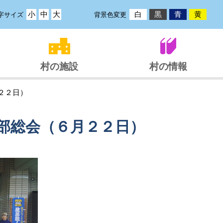
小
中
大
白
黒
青
黄
字サイズ
背景色変更
村の施設
村の情報
２２日）
部総会（６月２２日）