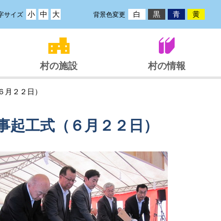
小
中
大
白
黒
青
黄
字サイズ
背景色変更
村の施設
村の情報
６月２２日）
事起工式（６月２２日）