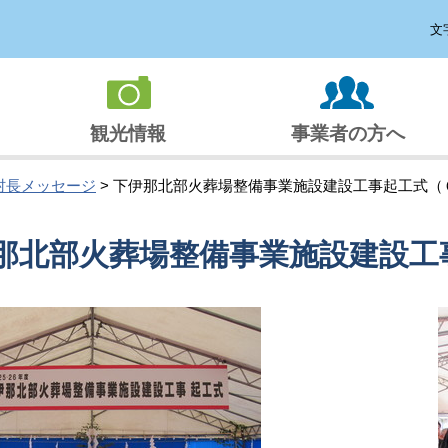
文
観光情報
事業者の方へ
村長メッセージ
> 下伊那北部火葬場整備事業施設建設工事起工式（
那北部火葬場整備事業施設建設工