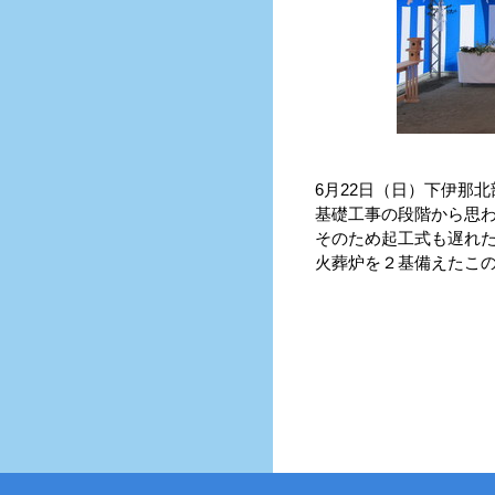
6月22日（日）下伊那北
基礎工事の段階から思わ
そのため起工式も遅れた
火葬炉を２基備えたこの