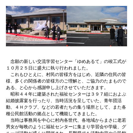
念願の新しい交流学習センター「ゆめあるて」の竣工式が
１０月２５日に盛大に執り行われました。
これもひとえに、村民の皆様方をはじめ、近隣の住民の皆
様、多くの関係者の皆様方のご理解と、ご協力のたまもので
ある、と心から感謝申し上げさせていただきます。
昭和４４年に建築された福祉センターは３９７組におよぶ
結婚披露宴を行ったり、当時活況を呈していた、青年団活
動、４Ｈクラブ、などの若者たちの集う場所として、また各
種公民館活動の拠点として機能してきました。
当時は事務局を中心に村内各世代、各地域からまさに老若
男女が毎晩のように福祉センターに集まり学習会や学級、グ