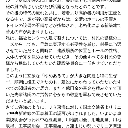
ループ活動が盛んに開催され、長野県でも活動内容や公民館
報の質の高さがたびたび話題となったとのことです。
その後の時代の流れと共に、若者より高齢者の利用が主流と
なる中で、足が弱い高齢者からは、２階のホールの不便さ、
トイレの設備の不備などが指摘され、老朽化による新築建て
替えの声が高まりました。
私は、福祉センターの建て替えについては、村民の皆様のニ
ーズからしても、早急に実現する必要性を感じ、村長に当選
させていただくと同時に、建設場所の位置とホールの性格、
大体の予算を決めさせていただき、その他すべてを村民の皆
様から選出していただいた建設委員会に一任させていただき
ました。
このように立派な「ゆめあるて」が大きな問題も特に生ぜ
ず、順調に竣工できたのも、建設にかかわっていただいたす
べての関係者のご尽力、また４億円余の基金を積み立てて頂
いた先輩諸氏のご労苦に心からの敬意を重ねて表させていた
だきたいと思います。
さてご存知のように、ＪＲ東海に対して国土交通省よりリニ
ア中央新幹線の工事着工の認可が出されました。いよいよ事
業説明会が行われ中心線測量、用地説明会、用地測量、用地
取得、工事説明会、工事開始、と凄まじい勢いでリニア関連