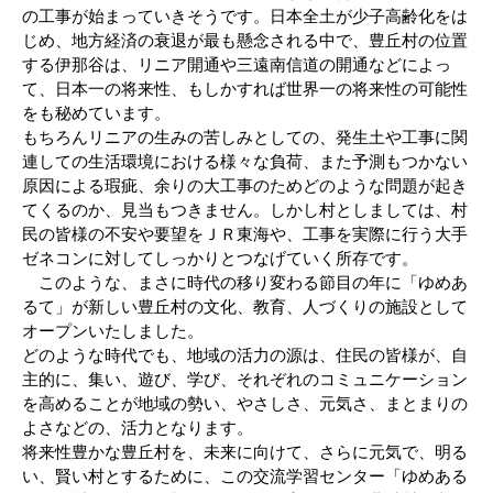
の工事が始まっていきそうです。日本全土が少子高齢化をは
じめ、地方経済の衰退が最も懸念される中で、豊丘村の位置
する伊那谷は、リニア開通や三遠南信道の開通などによっ
て、日本一の将来性、もしかすれば世界一の将来性の可能性
をも秘めています。
もちろんリニアの生みの苦しみとしての、発生土や工事に関
連しての生活環境における様々な負荷、また予測もつかない
原因による瑕疵、余りの大工事のためどのような問題が起き
てくるのか、見当もつきません。しかし村としましては、村
民の皆様の不安や要望をＪＲ東海や、工事を実際に行う大手
ゼネコンに対してしっかりとつなげていく所存です。
このような、まさに時代の移り変わる節目の年に「ゆめあ
るて」が新しい豊丘村の文化、教育、人づくりの施設として
オープンいたしました。
どのような時代でも、地域の活力の源は、住民の皆様が、自
主的に、集い、遊び、学び、それぞれのコミュニケーション
を高めることが地域の勢い、やさしさ、元気さ、まとまりの
よさなどの、活力となります。
将来性豊かな豊丘村を、未来に向けて、さらに元気で、明る
い、賢い村とするために、この交流学習センター「ゆめある