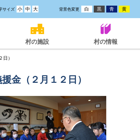
小
中
大
白
黒
青
黄
字サイズ
背景色変更
村の施設
村の情報
２日）
義援金（２月１２日）