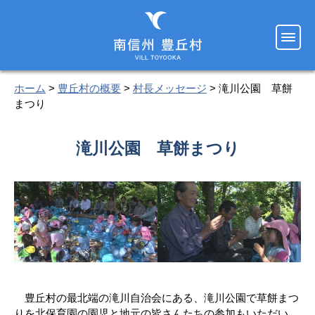
ホーム
>
豊丘村の概要
>
村長メッセージ
> 滝川公園 草餅
まつり
滝川公園 草餅まつり
豊丘村の最北端の滝川自治会にある、滝川公園で草餅まつ
りを北保育園の園児と地元の皆さんたちの参加もいただい