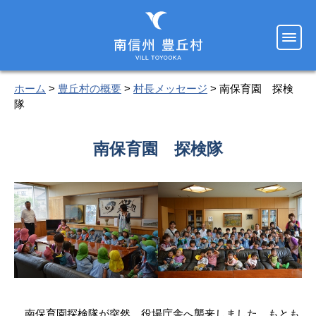
ホーム
>
豊丘村の概要
>
村長メッセージ
> 南保育園 探検
隊
南保育園 探検隊
南保育園探検隊が突然、役場庁舎へ襲来しました。もとも