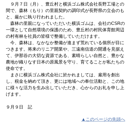
９月７日（月）、豊丘村と横浜ゴム株式会社長野工場との
間で、森林（もり）の里親契約の調印式が長野県の立会のも
と、厳かに執り行われました。
森林の里親になっていただいた横浜ゴムは、会社のCSRの
一環として自然環境の保護のため、豊丘村の村民体育館周辺
の村有林を社員の皆様で整備していただけます。
今、森林は、なかなか整備が進まず荒れている個所が目に
つきます。将来のリニア開業や、三遠南信道の開通を見据え
て、伊那谷の大切な資源である、素晴らしい自然と、豊かな
農地が織りなす日本の原風景を守り、育てることが私たちの
使命です。
まさに横浜ゴム株式会社に於かれましては、雇用を創出
し、税金を納めて頂き、更には地域への奉仕活動と、この地
に様々な活力を生み出していただき、心からのお礼を申し上
げます。
９月９日 記
▲このページの先頭へ