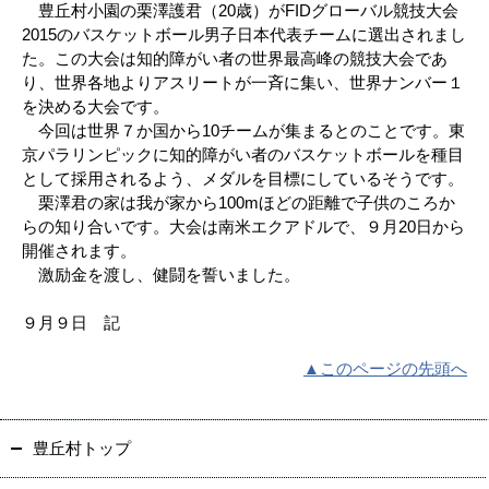
豊丘村小園の栗澤護君（20歳）がFIDグローバル競技大会
2015のバスケットボール男子日本代表チームに選出されまし
た。この大会は知的障がい者の世界最高峰の競技大会であ
り、世界各地よりアスリートが一斉に集い、世界ナンバー１
を決める大会です。
今回は世界７か国から10チームが集まるとのことです。東
京パラリンピックに知的障がい者のバスケットボールを種目
として採用されるよう、メダルを目標にしているそうです。
栗澤君の家は我が家から100mほどの距離で子供のころか
らの知り合いです。大会は南米エクアドルで、９月20日から
開催されます。
激励金を渡し、健闘を誓いました。
９月９日 記
▲このページの先頭へ
豊丘村トップ