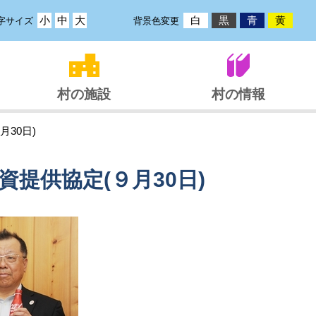
小
中
大
白
黒
青
黄
字サイズ
背景色変更
村の施設
村の情報
30日)
提供協定(９月30日)