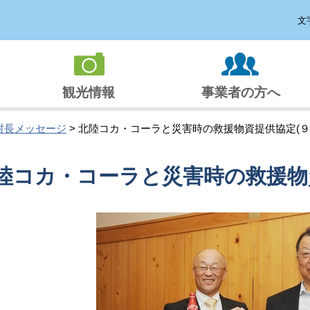
文
観光情報
事業者の方へ
村長メッセージ
> 北陸コカ・コーラと災害時の救援物資提供協定(９月
陸コカ・コーラと災害時の救援物資