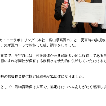
コカ・コーラボトリング（本社・富山県高岡市）と、災害時の救援
き、先ず瓶コーラで乾杯した後、調印をしました。
献事業で、災害時には、村役場ほか公共施設３カ所に設置してある
お願いすれば同社が保有する飲料水を優先的に供給していただける
時の救援物資提供協定締結先が31団体になりました。
めとして生活物資確保は大事で、協定はたいへんありがたく感謝し
月30日