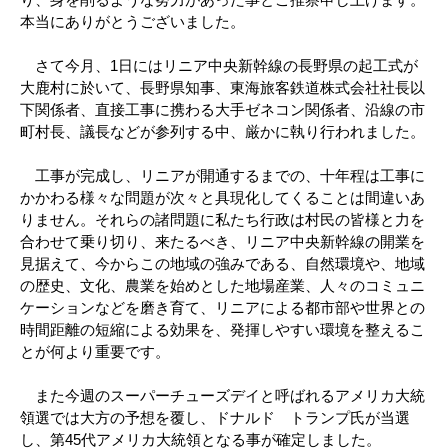
本当にありがとうございました。
さて今月、1日にはリニア中央新幹線の長野県の起工式が
大鹿村に於いて、長野県知事、東海旅客鉄道株式会社社長以
下関係者、直接工事に携わる大手ゼネコン関係者、沿線の市
町村長、議長などが参列する中、厳かに執り行われました。
工事が完成し、リニアが開通するまでの、十年程は工事に
かかわる様々な問題が次々と具現化してくることは間違いあ
りません。それらの諸問題に私たち行政は村民の皆様と力を
合わせて乗り切り、来たるべき、リニア中央新幹線の開業を
見据えて、今からこの地域の強みである、自然環境や、地域
の歴史、文化、農業を始めとした地場産業、人々のコミュニ
ケーションなどを磨き育て、リニアによる都市部や世界との
時間距離の短縮による効果を、発揮しやすい環境を整えるこ
とが何より重要です。
また今週のスーパーチューズデイと呼ばれるアメリカ大統
領選では大方の予想を覆し、ドナルド トランプ氏が当選
し、第45代アメリカ大統領となる事が確定しました。