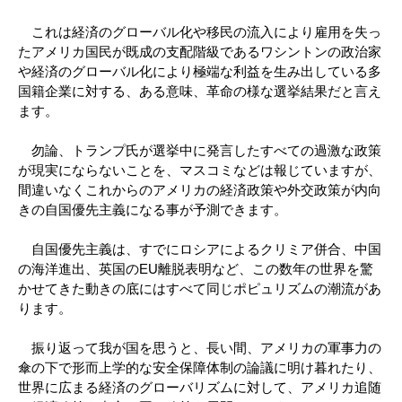
これは経済のグローバル化や移民の流入により雇用を失っ
たアメリカ国民が既成の支配階級であるワシントンの政治家
や経済のグローバル化により極端な利益を生み出している多
国籍企業に対する、ある意味、革命の様な選挙結果だと言え
ます。
勿論、トランプ氏が選挙中に発言したすべての過激な政策
が現実にならないことを、マスコミなどは報じていますが、
間違いなくこれからのアメリカの経済政策や外交政策が内向
きの自国優先主義になる事が予測できます。
自国優先主義は、すでにロシアによるクリミア併合、中国
の海洋進出、英国のEU離脱表明など、この数年の世界を驚
かせてきた動きの底にはすべて同じポピュリズムの潮流があ
ります。
振り返って我が国を思うと、長い間、アメリカの軍事力の
傘の下で形而上学的な安全保障体制の論議に明け暮れたり、
世界に広まる経済のグローバリズムに対して、アメリカ追随