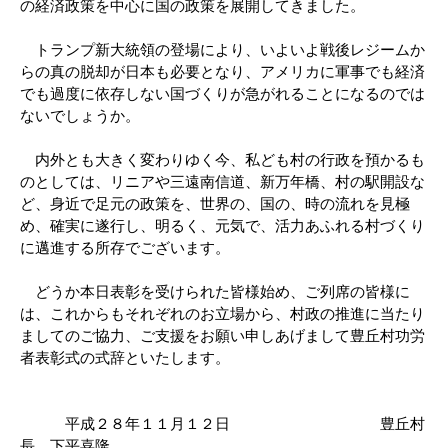
の経済政策を中心に国の政策を展開してきました。
トランプ新大統領の登場により、いよいよ戦後レジームか
らの真の脱却が日本も必要となり、アメリカに軍事でも経済
でも過度に依存しない国づくりが急がれることになるのでは
ないでしょうか。
内外とも大きく変わりゆく今、私ども村の行政を預かるも
のとしては、リニアや三遠南信道、新万年橋、村の駅開設な
ど、身近で足元の政策を、世界の、国の、時の流れを見極
め、確実に遂行し、明るく、元気で、活力あふれる村づくり
に邁進する所存でございます。
どうか本日表彰を受けられた皆様始め、ご列席の皆様に
は、これからもそれぞれのお立場から、村政の推進に当たり
ましてのご協力、ご支援をお願い申しあげまして豊丘村功労
者表彰式の式辞といたします。
平成２８年１１月１２日 豊丘村
長 下平喜隆