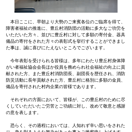
本日ここに、早朝より大勢のご来賓各位のご臨席を得て、
障害者福祉の推進に、豊丘村消防団の活動に多大なご功労を
いただいた方々、並びに豊丘村に対して多額の寄付金、器具
備品の寄付をされた方々の表彰式を挙行することができまし
た事は、誠に喜びにたえないところでございます。
今年表彰を受けられる皆様は、多年にわたり豊丘村身体障
がい者福祉協会会長ほか役員を務められ社会福祉の向上に貢
献された方、また豊丘村消防団長、副団長を歴任され、消防
防災活動に長年貢献された方、豊丘村に格別に多額の金員、
備品を寄付された村内企業の皆様であります。
それぞれの方面において、皆様が、この豊丘村のために尽
くしていただいたご労苦とご功績に対し、改めて敬意と感謝
の意を表します。
恐らく、その過程においては、人知れず辛い思いをされた
り、身を削るような努力があった事とご推察申し上げます。