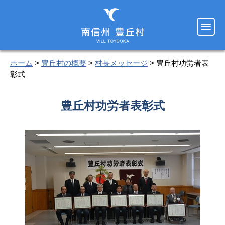
ホーム
>
豊丘村の概要
>
村長メッセージ
> 豊丘村功労者表
彰式
豊丘村功労者表彰式