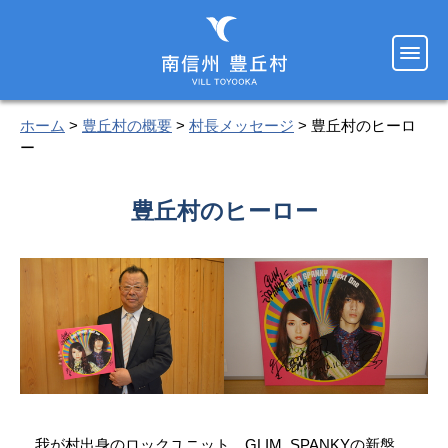
ホーム
>
豊丘村の概要
>
村長メッセージ
> 豊丘村のヒーロ
ー
豊丘村のヒーロー
我が村出身のロックユニット、GLIM SPANKYの新盤