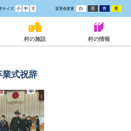
小
中
大
白
黒
青
黄
字サイズ
背景色変更
村の施設
村の情報
卒業式祝辞