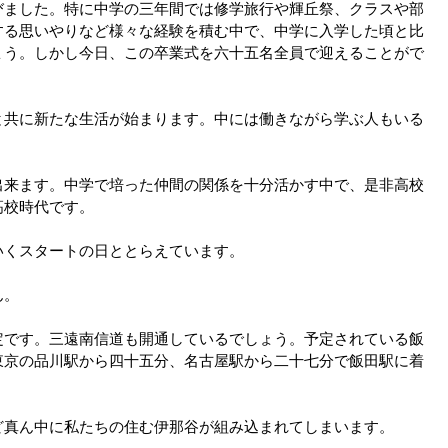
びました。特に中学の三年間では修学旅行や輝丘祭、クラスや部
する思いやりなど様々な経験を積む中で、中学に入学した頃と比
ょう。しかし今日、この卒業式を六十五名全員で迎えることがで
と共に新たな生活が始まります。中には働きながら学ぶ人もいる
出来ます。中学で培った仲間の関係を十分活かす中で、是非高校
高校時代です。
いくスタートの日ととらえています。
ん。
定です。三遠南信道も開通しているでしょう。予定されている飯
東京の品川駅から四十五分、名古屋駅から二十七分で飯田駅に着
ど真ん中に私たちの住む伊那谷が組み込まれてしまいます。