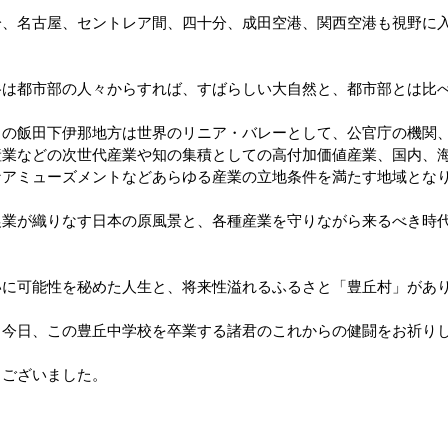
分、名古屋、セントレア間、四十分、成田空港、関西空港も視野に
谷は都市部の人々からすれば、すばらしい大自然と、都市部とは比
この飯田下伊那地方は世界のリニア・バレーとして、公官庁の機関
産業などの次世代産業や知の集積としての高付加価値産業、国内、
なアミューズメントなどあらゆる産業の立地条件を満たす地域とな
農業が織りなす日本の原風景と、各種産業を守りながら来るべき時
いに可能性を秘めた人生と、将来性溢れるふるさと「豊丘村」があ
。今日、この豊丘中学校を卒業する諸君のこれからの健闘をお祈り
うございました。