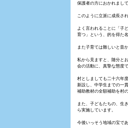
保護者の方におかれまし
このように立派に成長さ
よく言われることに「子
育つ」という、的を得た
また子育ては難しいと昔
私から見ますと、随分と
会の活動に、真摯な態度
村としましても二十六年
新設し、中学生までの一
補助教材の全額補助を村
また、子どもたちの、生
ら実施しています。
今後いっそう地域の宝で