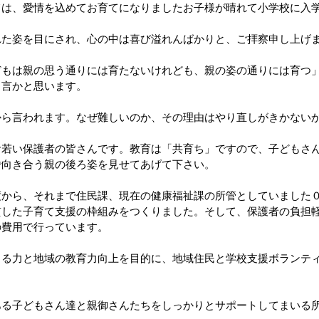
ては、愛情を込めてお育てになりましたお子様が晴れて小学校に入
れた姿を目にされ、心の中は喜び溢れんばかりと、ご拝察申し上げ
どもは親の思う通りには育たないけれども、親の姿の通りには育つ
名言かと思います。
から言われます。なぜ難しいのか、その理由はやり直しがきかない
お若い保護者の皆さんです。教育は「共育ち」ですので、子どもさ
で向き合う親の後ろ姿を見せてあげて下さい。
度から、それまで住民課、現在の健康福祉課の所管としていました
貫した子育て支援の枠組みをつくりました。そして、保護者の負担
の費用で行っています。
きる力と地域の教育力向上を目的に、地域住民と学校支援ボランテ
ある子どもさん達と親御さんたちをしっかりとサポートしてまいる