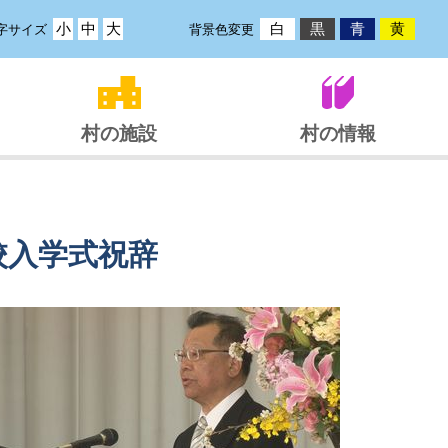
小
中
大
白
黒
青
黄
字サイズ
背景色変更
村の施設
村の情報
校入学式祝辞